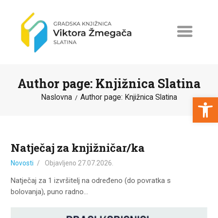
Author page: Knjižnica Slatina
Open toolbar
Naslovna
Author page: Knjižnica Slatina
NASLOVNA
NOVOSTI
Natječaj za knjižničar/ka
ERASMUS+
Novosti
Objavljeno
27.07.2026.
PROGRAMI I PROJEKTI
Natječaj za 1 izvršitelj na određeno (do povratka s
bolovanja), puno radno…
KATALOG
O KNJIŽNICI