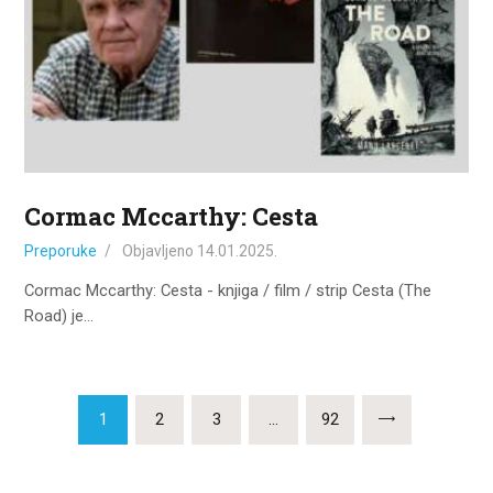
Cormac Mccarthy: Cesta
Preporuke
Objavljeno
14.01.2025.
Cormac Mccarthy: Cesta - knjiga / film / strip Cesta (The
Road) je…
Brojevi
PAGE
1
PAGE
2
PAGE
3
…
PAGE
92
stranica
objava