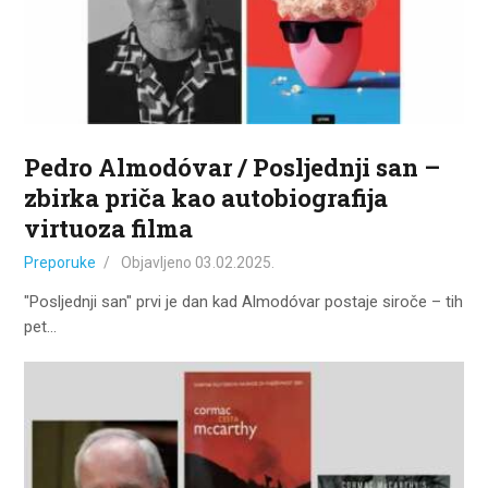
Pedro Almodóvar / Posljednji san –
zbirka priča kao autobiografija
virtuoza filma
Preporuke
Objavljeno
03.02.2025.
"Posljednji san" prvi je dan kad Almodóvar postaje siroče – tih
pet…