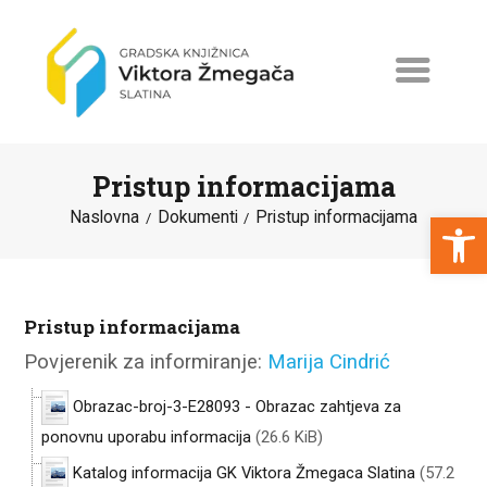
Pristup informacijama
Open toolbar
Naslovna
Dokumenti
Pristup informacijama
NASLOVNA
NOVOSTI
Pristup informacijama
ERASMUS+
Povjerenik za informiranje:
Marija Cindrić
PROGRAMI I PROJEKTI
Obrazac-broj-3-E28093 - Obrazac zahtjeva za
KATALOG
ponovnu uporabu informacija
(26.6 KiB)
O KNJIŽNICI
Katalog informacija GK Viktora Žmegaca Slatina
(57.2