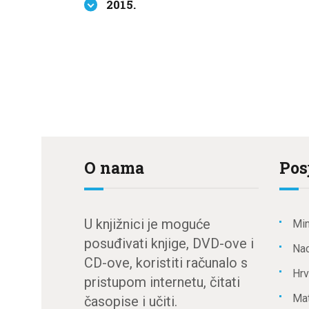
2015.
O nama
Pos
U knjižnici je moguće
Min
posuđivati knjige, DVD-ove i
Nac
CD-ove, koristiti računalo s
Hrv
pristupom internetu, čitati
Mat
časopise i učiti.