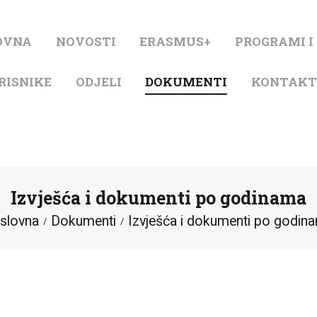
NASLOVNA
OVNA
NOVOSTI
ERASMUS+
PROGRAMI I
NOVOSTI
RISNIKE
ODJELI
DOKUMENTI
KONTAK
ERASMUS+
PROGRAMI I
PROJEKTI
Izvješća i dokumenti po godinama
KATALOG
slovna
Dokumenti
Izvješća i dokumenti po godin
O KNJIŽNICI
ZA KORISNIKE