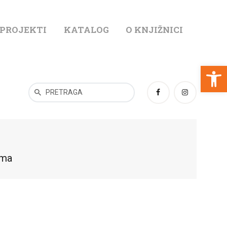
 PROJEKTI
KATALOG
O KNJIŽNICI
T
Open toolbar
ama