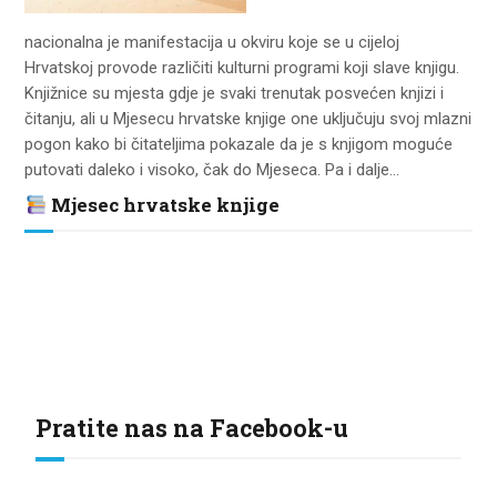
ZA KORISNIKE
nacionalna je manifestacija u okviru koje se u cijeloj
ODJELI
Hrvatskoj provode različiti kulturni programi koji slave knjigu.
Knjižnice su mjesta gdje je svaki trenutak posvećen knjizi i
DOKUMENTI
čitanju, ali u Mjesecu hrvatske knjige one uključuju svoj mlazni
pogon kako bi čitateljima pokazale da je s knjigom moguće
KONTAKT
putovati daleko i visoko, čak do Mjeseca. Pa i dalje…
Mjesec hrvatske knjige
Pratite nas na Facebook-u