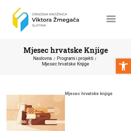
Mjesec hrvatske Knjige
Open toolbar
Naslovna
Programi i projekti
Mjesec hrvatske Knjige
NASLOVNA
NOVOSTI
Mjesec hrvatske knjige
ERASMUS+
PROGRAMI I PROJEKTI
KATALOG
O KNJIŽNICI