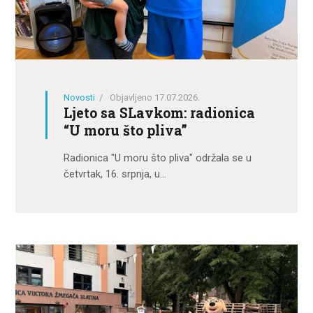
Novosti
Objavljeno 17.07.2026.
Ljeto sa SLavkom: radionica
“U moru što pliva”
Radionica "U moru što pliva" održala se u
četvrtak, 16. srpnja, u…