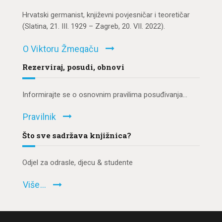
ZA KORISNIKE
Hrvatski germanist, književni povjesničar i teoretičar
(Slatina, 21. III. 1929 – Zagreb, 20. VII. 2022).
ODJELI
DOKUMENTI
O Viktoru Žmegaču
KONTAKT
Rezerviraj, posudi, obnovi
Informirajte se o osnovnim pravilima posuđivanja...
Pravilnik
Što sve sadržava knjižnica?
Odjel za odrasle, djecu & studente
Više...