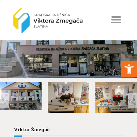
Open toolbar
NASLOVNA
NOVOSTI
ERASMUS+
PROGRAMI I PROJEKTI
KATALOG
Viktor Žmegač
O KNJIŽNICI