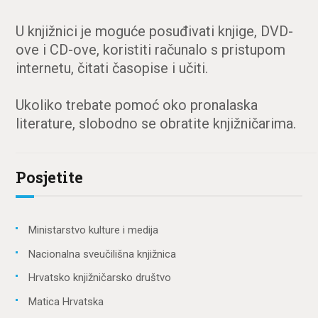
pjesnički način vodile Ana
Knežević, Marija Turk-Kuči,
U knjižnici je moguće posuđivati knjige, DVD-
Ksenija Vujanović-Juras i
Sanja Mrzljak-Jovanić.
ove i CD-ove, koristiti računalo s pristupom
internetu, čitati časopise i učiti.
Ukoliko trebate pomoć oko pronalaska
literature, slobodno se obratite knjižničarima.
Posjetite
Ministarstvo kulture i medija
Nacionalna sveučilišna knjižnica
Hrvatsko knjižničarsko društvo
Matica Hrvatska