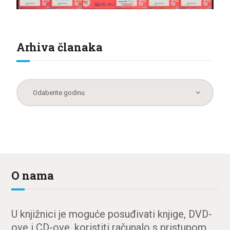
Arhiva članaka
O nama
U knjižnici je moguće posuđivati knjige, DVD-
ove i CD-ove, koristiti računalo s pristupom