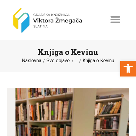
Knjiga o Kevinu
Open toolbar
Naslovna
Sve objave
Knjiga o Kevinu
...
NASLOVNA
NOVOSTI
ERASMUS+
PROGRAMI I PROJEKTI
KATALOG
O KNJIŽNICI