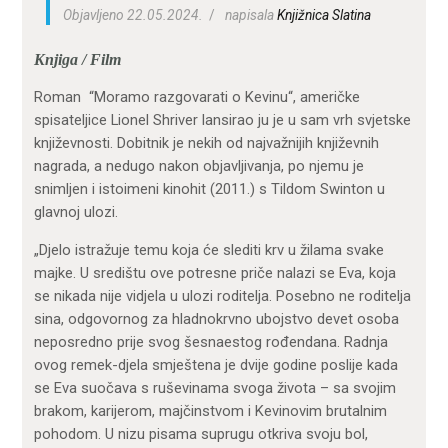
Objavljeno 22.05.2024.
napisala
Knjižnica Slatina
Knjiga / Film
Roman “Moramo razgovarati o Kevinu“, američke
spisateljice Lionel Shriver lansirao ju je u sam vrh svjetske
književnosti. Dobitnik je nekih od najvažnijih književnih
nagrada, a nedugo nakon objavljivanja, po njemu je
snimljen i istoimeni kinohit (2011.) s Tildom Swinton u
glavnoj ulozi.
„Djelo istražuje temu koja će slediti krv u žilama svake
majke. U središtu ove potresne priče nalazi se Eva, koja
se nikada nije vidjela u ulozi roditelja. Posebno ne roditelja
sina, odgovornog za hladnokrvno ubojstvo devet osoba
neposredno prije svog šesnaestog rođendana. Radnja
ovog remek-djela smještena je dvije godine poslije kada
se Eva suočava s ruševinama svoga života – sa svojim
brakom, karijerom, majčinstvom i Kevinovim brutalnim
pohodom. U nizu pisama suprugu otkriva svoju bol,