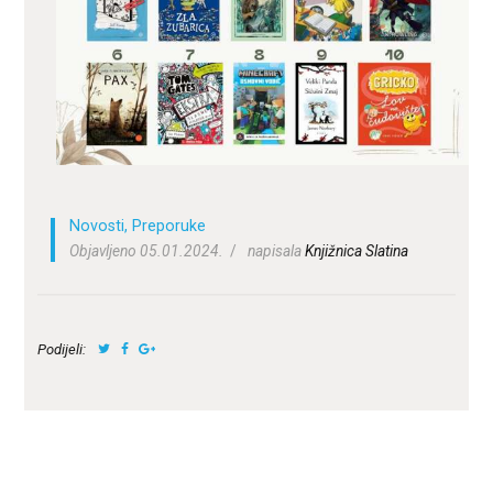
ZA KORISNIKE
ODJELI
DOKUMENTI
KONTAKT
Novosti
,
Preporuke
Objavljeno 05.01.2024.
napisala
Knjižnica Slatina
Podijeli: