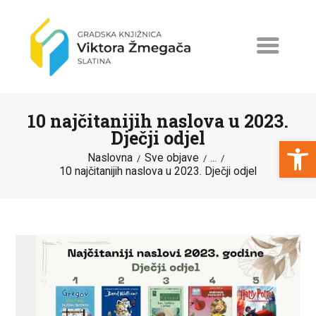
10 najčitanijih naslova u 2023.
Dječji odjel
Open toolbar
Naslovna
Sve objave
...
10 najčitanijih naslova u 2023. Dječji odjel
NASLOVNA
NOVOSTI
ERASMUS+
PROGRAMI I PROJEKTI
KATALOG
O KNJIŽNICI