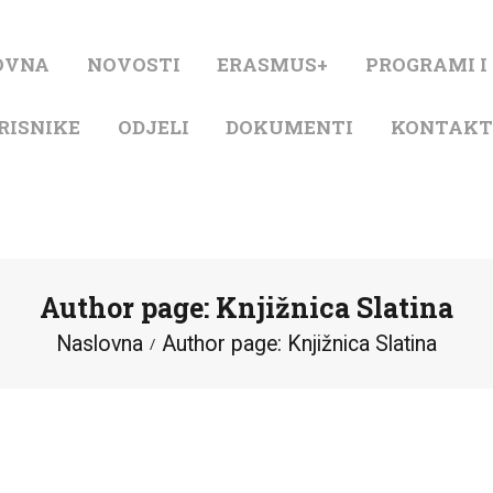
NASLOVNA
OVNA
NOVOSTI
ERASMUS+
PROGRAMI I
NOVOSTI
RISNIKE
ODJELI
DOKUMENTI
KONTAK
ERASMUS+
PROGRAMI I
PROJEKTI
Author page: Knjižnica Slatina
KATALOG
Naslovna
Author page: Knjižnica Slatina
O KNJIŽNICI
ZA KORISNIKE