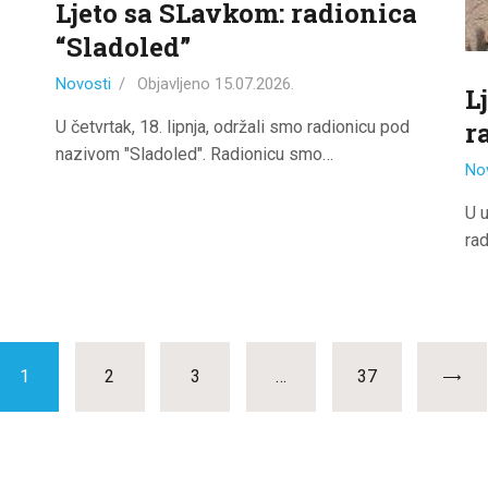
Ljeto sa SLavkom: radionica
“Sladoled”
Novosti
Objavljeno
15.07.2026.
L
r
U četvrtak, 18. lipnja, održali smo radionicu pod
nazivom "Sladoled". Radionicu smo…
No
U u
ra
PAGE
1
PAGE
2
PAGE
3
…
PAGE
37