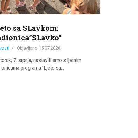
jeto sa SLavkom:
adionica”SLavko”
vosti
Objavljeno
15.07.2026.
torak, 7. srpnja, nastavili smo s ljetnim
dionicama programa "Ljeto sa…
>