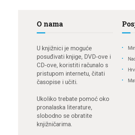
objava
O nama
Pos
U knjižnici je moguće
Min
posuđivati knjige, DVD-ove i
Nac
CD-ove, koristiti računalo s
Hrv
pristupom internetu, čitati
Mat
časopise i učiti.
Ukoliko trebate pomoć oko
pronalaska literature,
slobodno se obratite
knjižničarima.