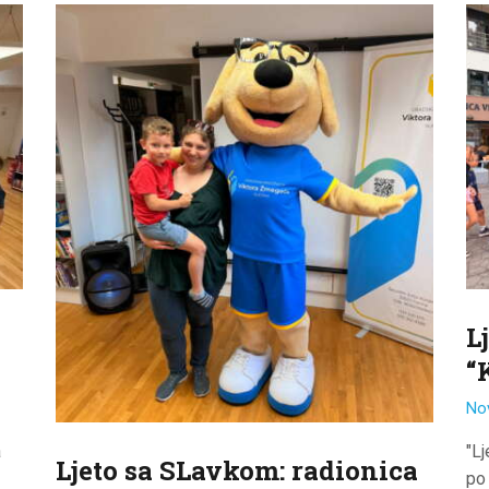
ODJELI
DOKUMENTI
KONTAKT
L
“
No
a
"L
Ljeto sa SLavkom: radionica
po