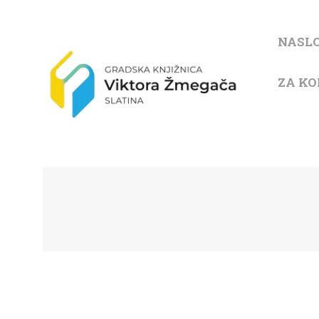
NASL
ZA KO