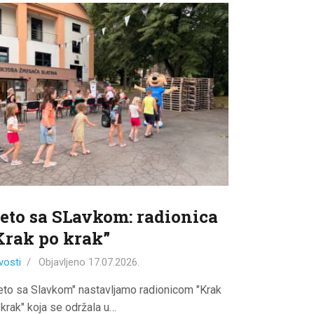
jeto sa SLavkom: radionica
Krak po krak”
vosti
Objavljeno
17.07.2026.
jeto sa Slavkom" nastavljamo radionicom "Krak
 krak" koja se održala u…