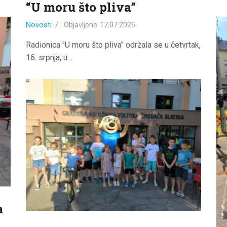
“U moru što pliva”
Novosti
Objavljeno
17.07.2026.
Radionica "U moru što pliva" održala se u četvrtak,
16. srpnja, u…
a