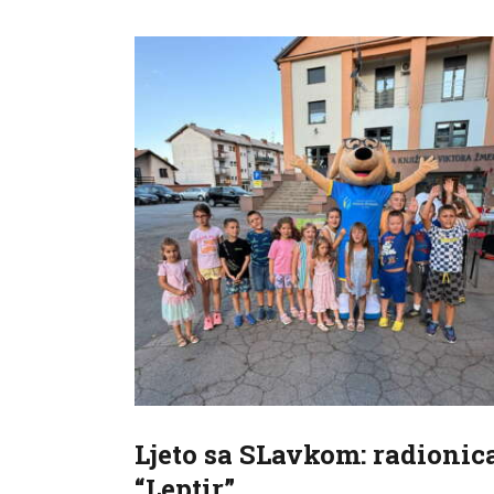
Ljeto sa SLavkom: radionic
“Leptir”