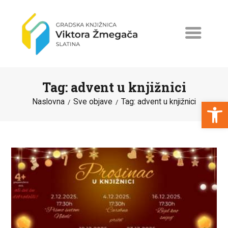
Tag: advent u knjižnici
Open toolbar
Naslovna
Sve objave
Tag: advent u knjižnici
NASLOVNA
NOVOSTI
ERASMUS+
PROGRAMI I PROJEKTI
KATALOG
O KNJIŽNICI