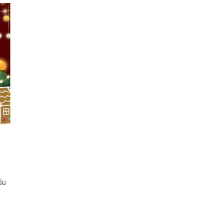
ODJELI
DOKUMENTI
KONTAKT
šu