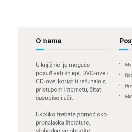
O nama
Pos
U knjižnici je moguće
Min
posuđivati knjige, DVD-ove i
Nac
CD-ove, koristiti računalo s
Hrv
pristupom internetu, čitati
Mat
časopise i učiti.
Ukoliko trebate pomoć oko
pronalaska literature,
slobodno se obratite