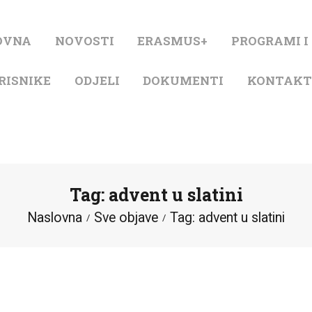
NASLOVNA
OVNA
NOVOSTI
ERASMUS+
PROGRAMI I
NOVOSTI
RISNIKE
ODJELI
DOKUMENTI
KONTAK
ERASMUS+
PROGRAMI I
PROJEKTI
Tag: advent u slatini
KATALOG
Naslovna
Sve objave
Tag: advent u slatini
O KNJIŽNICI
ZA KORISNIKE