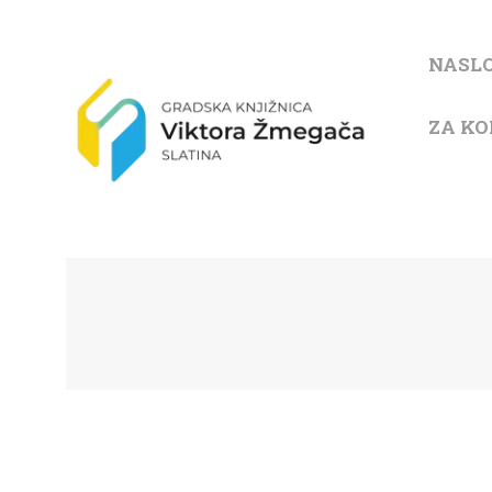
NASL
ZA KO