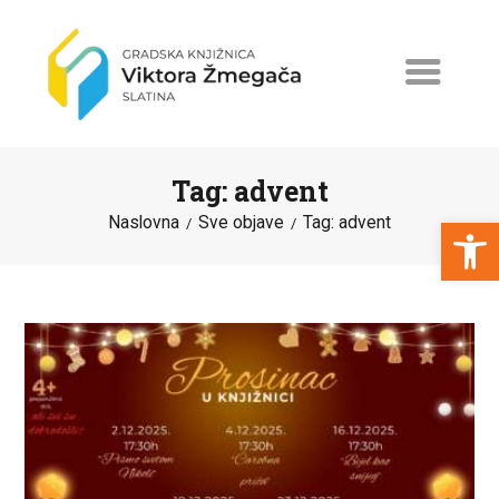
Tag: advent
Open toolbar
Naslovna
Sve objave
Tag: advent
NASLOVNA
NOVOSTI
ERASMUS+
PROGRAMI I PROJEKTI
KATALOG
O KNJIŽNICI