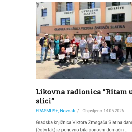
Likovna radionica “Ritam 
slici”
ERASMUS+
,
Novosti
Objavljeno
14.05.2026.
Gradska knjižnica Viktora Žmegača Slatina dan
(četvrtak) je ponovno bila ponosni domaćin…