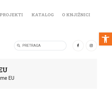
 PROJEKTI
KATALOG
O KNJIŽNICI
T
Open toolbar
 EU
rame EU