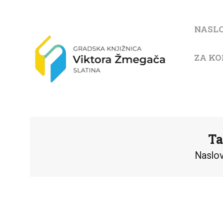
NASL
ZA KO
Ta
Naslo