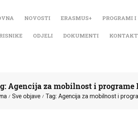
NASLOVNA
OVNA
NOVOSTI
ERASMUS+
PROGRAMI I
NOVOSTI
RISNIKE
ODJELI
DOKUMENTI
KONTAK
ERASMUS+
PROGRAMI I
PROJEKTI
g: Agencija za mobilnost i programe
KATALOG
vna
Sve objave
Tag: Agencija za mobilnost i prog
O KNJIŽNICI
ZA KORISNIKE