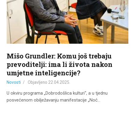
ZA KORISNIKE
ODJELI
DOKUMENTI
KONTAKT
Mišo Grundler: Komu još trebaju
prevoditelji: ima li života nakon
umjetne inteligencije?
Novosti
Objavljeno
22.04.2025.
U okviru programa „Dobrodošlica kulturi“, a u tjednu
posvećenom obilježavanju manifestacije „Noć…