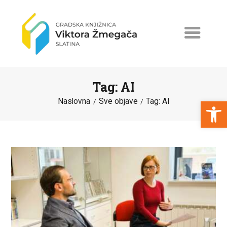
Tag: AI
Open toolbar
Naslovna
Sve objave
Tag: AI
NASLOVNA
NOVOSTI
ERASMUS+
PROGRAMI I PROJEKTI
KATALOG
O KNJIŽNICI