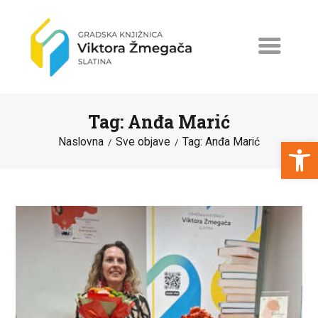
Tag: Anđa Marić
Open toolbar
Naslovna
Sve objave
Tag: Anđa Marić
NASLOVNA
NOVOSTI
ERASMUS+
PROGRAMI I PROJEKTI
KATALOG
O KNJIŽNICI