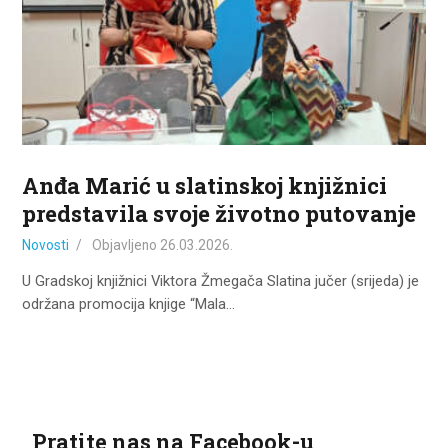
ZA KORISNIKE
ODJELI
DOKUMENTI
KONTAKT
Anđa Marić u slatinskoj knjižnici
predstavila svoje životno putovanje
Novosti
Objavljeno
26.03.2026.
U Gradskoj knjižnici Viktora Žmegača Slatina jučer (srijeda) je
održana promocija knjige “Mala…
Pratite nas na Facebook-u