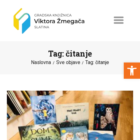
Tag: čitanje
Open toolbar
Naslovna
Sve objave
Tag: čitanje
NASLOVNA
NOVOSTI
ERASMUS+
PROGRAMI I PROJEKTI
KATALOG
O KNJIŽNICI