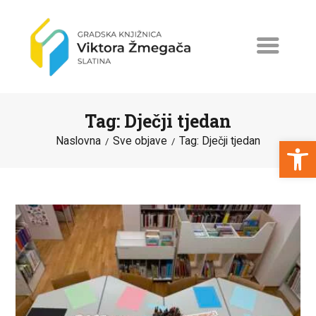
Tag: Dječji tjedan
Open toolbar
Naslovna
Sve objave
Tag: Dječji tjedan
NASLOVNA
NOVOSTI
ERASMUS+
PROGRAMI I PROJEKTI
KATALOG
O KNJIŽNICI