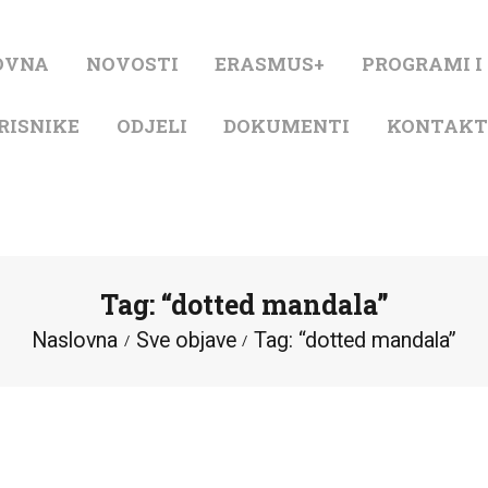
NASLOVNA
OVNA
NOVOSTI
ERASMUS+
PROGRAMI I
NOVOSTI
RISNIKE
ODJELI
DOKUMENTI
KONTAK
ERASMUS+
PROGRAMI I
PROJEKTI
Tag: “dotted mandala”
KATALOG
Naslovna
Sve objave
Tag: “dotted mandala”
O KNJIŽNICI
ZA KORISNIKE