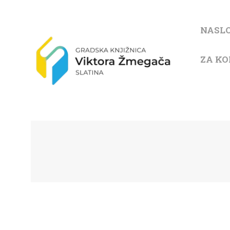
NASL
ZA KO