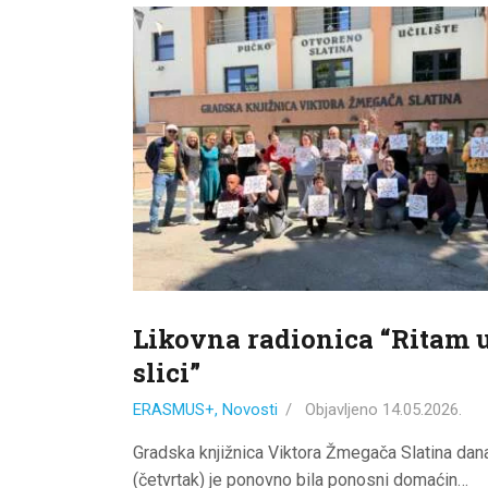
Likovna radionica “Ritam 
slici”
ERASMUS+
,
Novosti
Objavljeno
14.05.2026.
Gradska knjižnica Viktora Žmegača Slatina dan
(četvrtak) je ponovno bila ponosni domaćin…