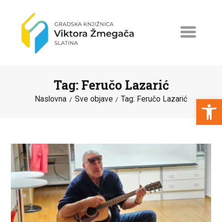
Tag: Feručo Lazarić
Open toolbar
Naslovna
Sve objave
Tag: Feručo Lazarić
NASLOVNA
NOVOSTI
ERASMUS+
PROGRAMI I PROJEKTI
KATALOG
O KNJIŽNICI