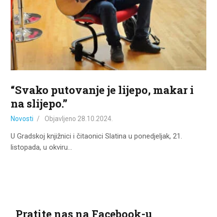
ZA KORISNIKE
ODJELI
DOKUMENTI
KONTAKT
“Svako putovanje je lijepo, makar i
na slijepo.”
Novosti
Objavljeno
28.10.2024.
U Gradskoj knjižnici i čitaonici Slatina u ponedjeljak, 21.
listopada, u okviru…
Pratite nas na Facebook-u