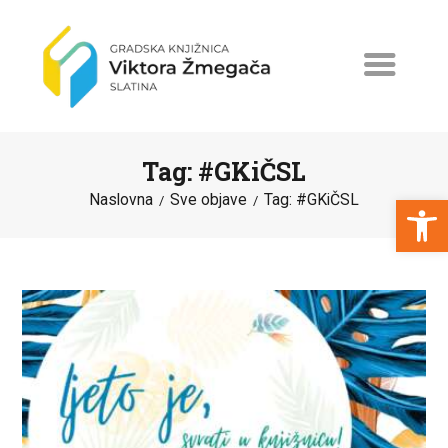
Tag: #GKiČSL
Open toolbar
Naslovna
Sve objave
Tag: #GKiČSL
NASLOVNA
NOVOSTI
ERASMUS+
PROGRAMI I PROJEKTI
KATALOG
O KNJIŽNICI