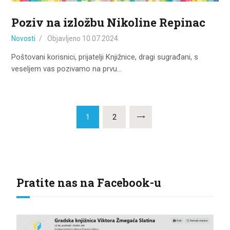
Poziv na izložbu Nikoline Repinac
Novosti
Objavljeno
10.07.2024.
Poštovani korisnici, prijatelji Knjižnice, dragi sugrađani, s
veseljem vas pozivamo na prvu…
Brojevi
PAGE
1
PAGE
2
stranica
objava
Pratite nas na Facebook-u