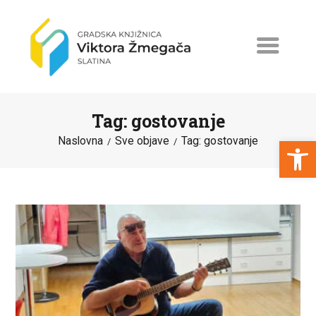
Tag: gostovanje
Open toolbar
Naslovna
Sve objave
Tag: gostovanje
NASLOVNA
NOVOSTI
ERASMUS+
PROGRAMI I PROJEKTI
KATALOG
O KNJIŽNICI