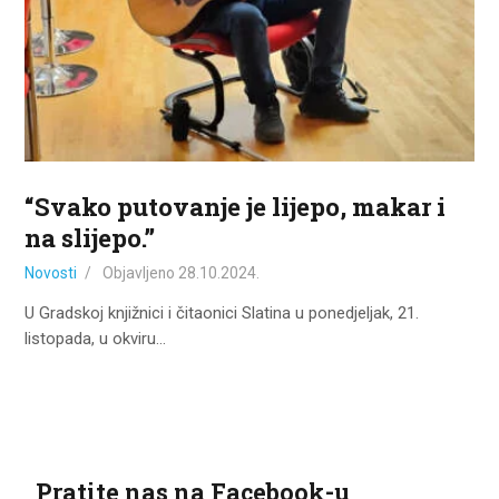
ZA KORISNIKE
ODJELI
DOKUMENTI
KONTAKT
“Svako putovanje je lijepo, makar i
na slijepo.”
Novosti
Objavljeno
28.10.2024.
U Gradskoj knjižnici i čitaonici Slatina u ponedjeljak, 21.
listopada, u okviru…
Pratite nas na Facebook-u