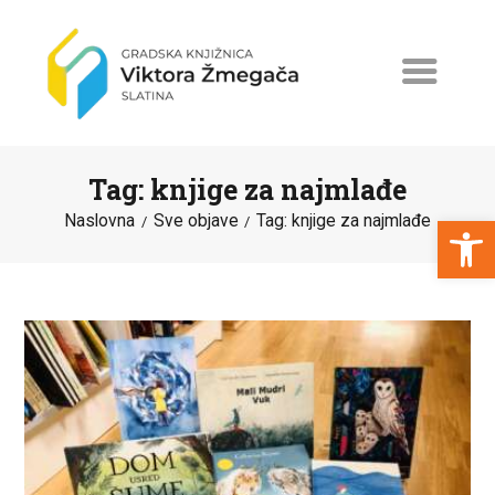
Tag: knjige za najmlađe
Open toolbar
Naslovna
Sve objave
Tag: knjige za najmlađe
NASLOVNA
NOVOSTI
ERASMUS+
PROGRAMI I PROJEKTI
KATALOG
O KNJIŽNICI