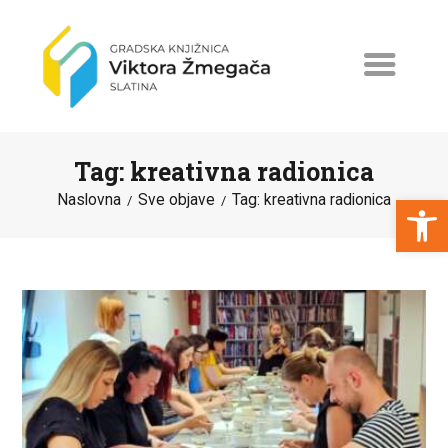
Tag: kreativna radionica
Open toolbar
Naslovna
Sve objave
Tag: kreativna radionica
NASLOVNA
NOVOSTI
ERASMUS+
PROGRAMI I PROJEKTI
KATALOG
O KNJIŽNICI