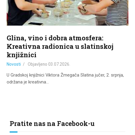
ZA KORISNIKE
ODJELI
DOKUMENTI
Glina, vino i dobra atmosfera:
KONTAKT
Kreativna radionica u slatinskoj
knjižnici
Novosti
Objavljeno
03.07.2026.
U Gradskoj knjižnici Viktora Žmegača Slatina jučer, 2. srpnja,
održana je kreativna…
Pratite nas na Facebook-u