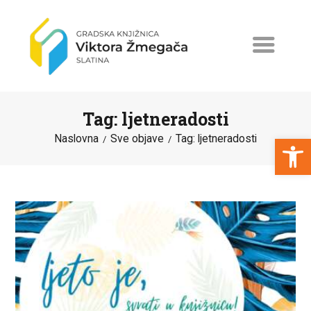
Tag: ljetneradosti
Open toolbar
Naslovna
Sve objave
Tag: ljetneradosti
NASLOVNA
NOVOSTI
ERASMUS+
PROGRAMI I PROJEKTI
KATALOG
O KNJIŽNICI