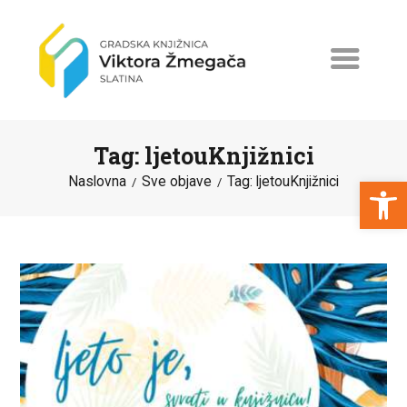
Tag: ljetouKnjižnici
Open toolbar
Naslovna
Sve objave
Tag: ljetouKnjižnici
NASLOVNA
NOVOSTI
ERASMUS+
PROGRAMI I PROJEKTI
KATALOG
O KNJIŽNICI