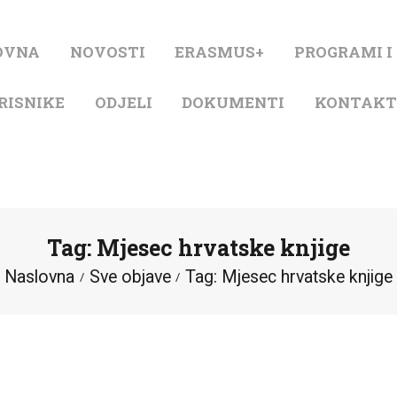
NASLOVNA
OVNA
NOVOSTI
ERASMUS+
PROGRAMI I
NOVOSTI
RISNIKE
ODJELI
DOKUMENTI
KONTAK
ERASMUS+
PROGRAMI I
PROJEKTI
Tag: Mjesec hrvatske knjige
KATALOG
Naslovna
Sve objave
Tag: Mjesec hrvatske knjige
O KNJIŽNICI
ZA KORISNIKE