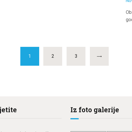
No
Ob
go
PAGE
1
PAGE
2
PAGE
3
jetite
Iz foto galerije