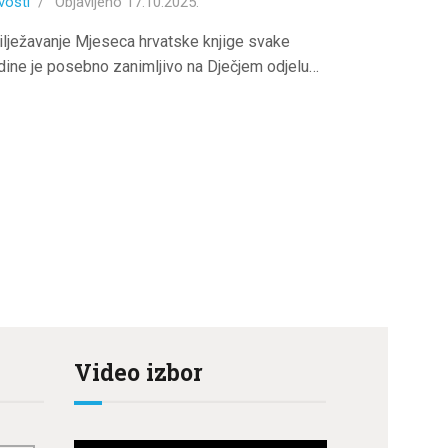
vosti
Objavljeno
17.10.2025.
ilježavanje Mjeseca hrvatske knjige svake
dine je posebno zanimljivo na Dječjem odjelu…
>
Video izbor