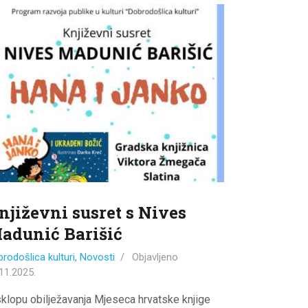
njiževni susret s Nives
adunić Barišić
rodošlica kulturi
,
Novosti
Objavljeno
11.2025.
sklopu obilježavanja Mjeseca hrvatske knjige