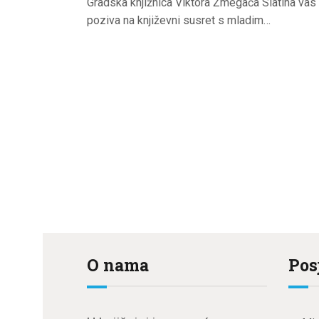
Gradska knjižnica Viktora Žmegača Slatina vas
poziva na književni susret s mladim…
Brojevi
stranica
objava
O nama
Pos