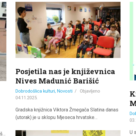
ODJELI
DOKUMENTI
KONTAKT
Posjetila nas je književnica
Nives Madunić Barišić
Dobrodošlica kulturi
,
Novosti
Objavljeno
K
04.11.2025.
M
Gradska knjižnica Viktora Žmegača Slatina danas
Dob
(utorak) je u sklopu Mjeseca hrvatske…
03.
U 
oš…