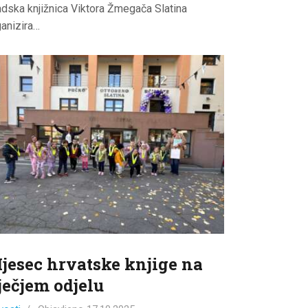
adska knjižnica Viktora Žmegača Slatina
ganizira…
jesec hrvatske knjige na
ječjem odjelu