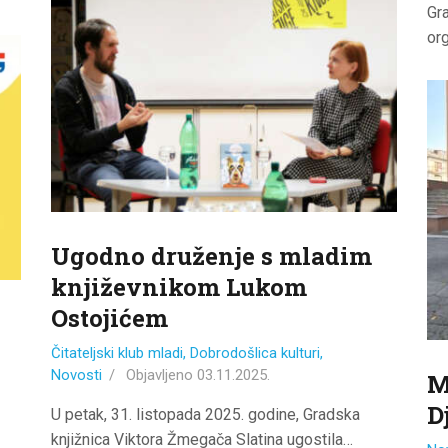
Gr
or
Ugodno druženje s mladim
književnikom Lukom
Ostojićem
Čitateljski klub mladi
,
Dobrodošlica kulturi
,
Novosti
Objavljeno
03.11.2025.
M
D
U petak, 31. listopada 2025. godine, Gradska
knjižnica Viktora Žmegača Slatina ugostila…