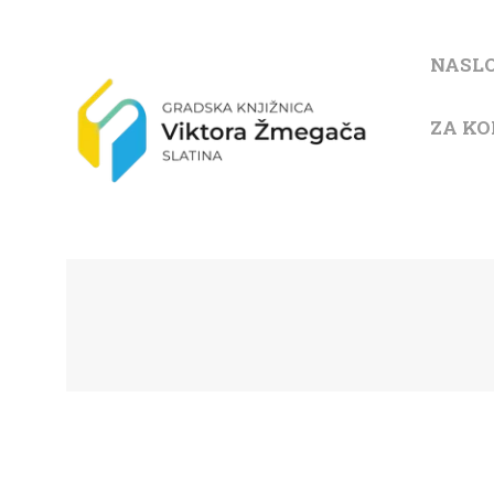
NASL
ZA KO