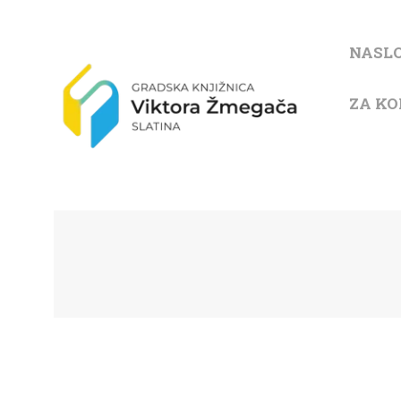
NASL
ZA KO