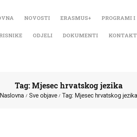
NASLOVNA
OVNA
NOVOSTI
ERASMUS+
PROGRAMI I
NOVOSTI
RISNIKE
ODJELI
DOKUMENTI
KONTAK
ERASMUS+
PROGRAMI I
PROJEKTI
Tag: Mjesec hrvatskog jezika
KATALOG
Naslovna
Sve objave
Tag: Mjesec hrvatskog jezik
O KNJIŽNICI
ZA KORISNIKE