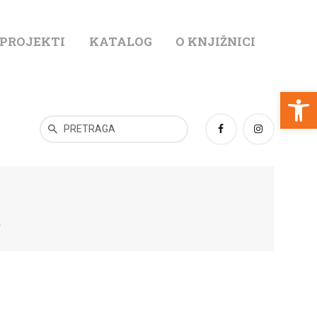
 PROJEKTI
KATALOG
O KNJIŽNICI
T
Open toolbar
a