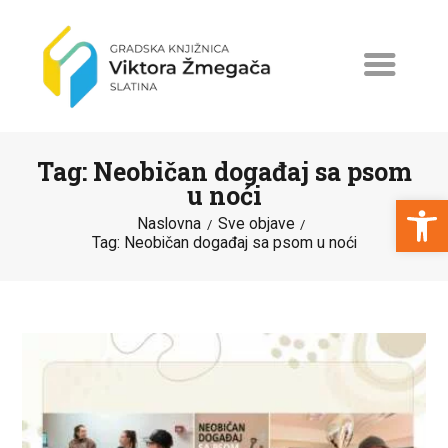
Tag: Neobičan događaj sa psom
u noći
Open toolbar
Naslovna
Sve objave
Tag: Neobičan događaj sa psom u noći
NASLOVNA
NOVOSTI
ERASMUS+
PROGRAMI I PROJEKTI
KATALOG
O KNJIŽNICI