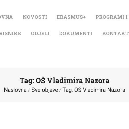
NASLOVNA
OVNA
NOVOSTI
ERASMUS+
PROGRAMI I
NOVOSTI
RISNIKE
ODJELI
DOKUMENTI
KONTAK
ERASMUS+
PROGRAMI I
PROJEKTI
Tag: OŠ Vladimira Nazora
KATALOG
Naslovna
Sve objave
Tag: OŠ Vladimira Nazora
O KNJIŽNICI
ZA KORISNIKE