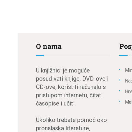
O nama
Pos
U knjižnici je moguće
Min
posuđivati knjige, DVD-ove i
Nac
CD-ove, koristiti računalo s
Hrv
pristupom internetu, čitati
Mat
časopise i učiti.
Ukoliko trebate pomoć oko
pronalaska literature,