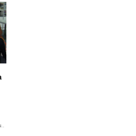
ODJELI
DOKUMENTI
KONTAKT
a
su…