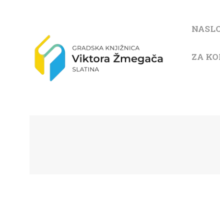
NASL
ZA KO