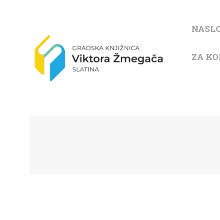
NASL
ZA KO