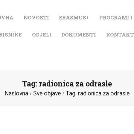
NASLOVNA
OVNA
NOVOSTI
ERASMUS+
PROGRAMI I
NOVOSTI
RISNIKE
ODJELI
DOKUMENTI
KONTAK
ERASMUS+
PROGRAMI I
PROJEKTI
Tag: radionica za odrasle
KATALOG
Naslovna
Sve objave
Tag: radionica za odrasle
O KNJIŽNICI
ZA KORISNIKE