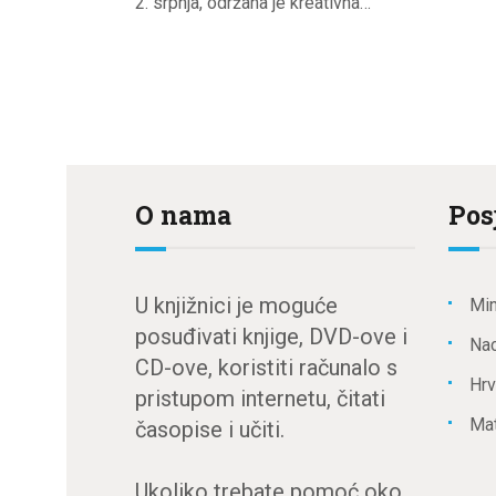
2. srpnja, održana je kreativna…
O nama
Pos
U knjižnici je moguće
Min
posuđivati knjige, DVD-ove i
Nac
CD-ove, koristiti računalo s
Hrv
pristupom internetu, čitati
Mat
časopise i učiti.
Ukoliko trebate pomoć oko