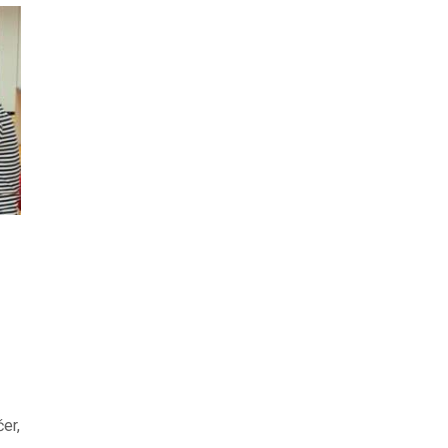
ODJELI
DOKUMENTI
KONTAKT
er,