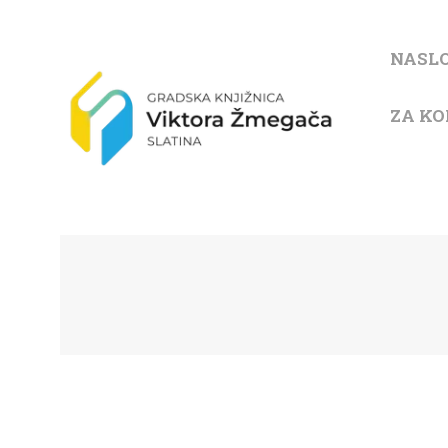
NASL
ZA KO