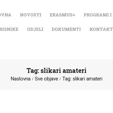
NASLOVNA
OVNA
NOVOSTI
ERASMUS+
PROGRAMI I
NOVOSTI
RISNIKE
ODJELI
DOKUMENTI
KONTAK
ERASMUS+
PROGRAMI I
PROJEKTI
Tag: slikari amateri
KATALOG
Naslovna
Sve objave
Tag: slikari amateri
O KNJIŽNICI
ZA KORISNIKE