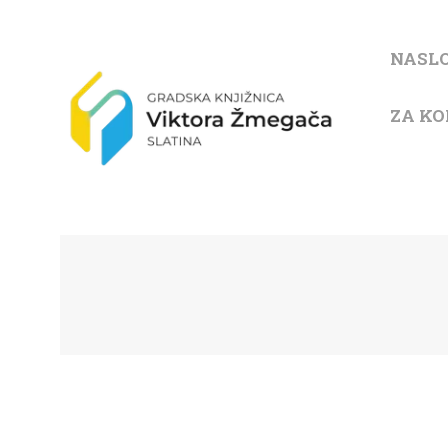
NASL
ZA KO