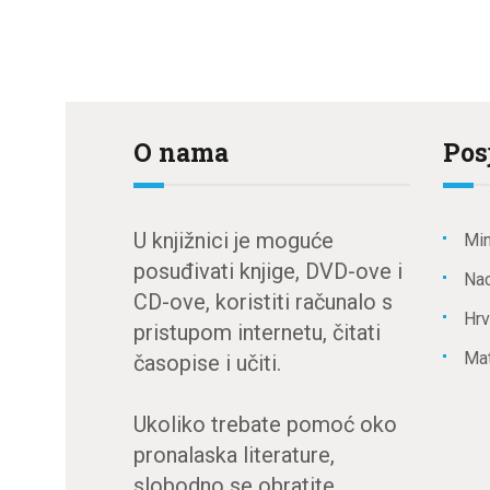
O nama
Pos
U knjižnici je moguće
Min
posuđivati knjige, DVD-ove i
Nac
CD-ove, koristiti računalo s
Hrv
pristupom internetu, čitati
Mat
časopise i učiti.
Ukoliko trebate pomoć oko
pronalaska literature,
slobodno se obratite