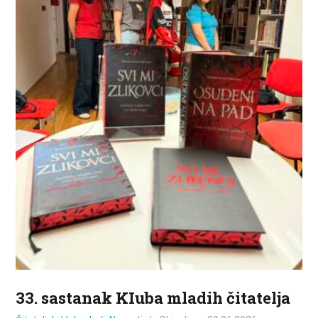
ZA KORISNIKE
ODJELI
DOKUMENTI
KONTAKT
33. sastanak KIuba mladih čitatelja