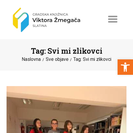
Tag: Svi mi zlikovci
Open toolbar
Naslovna
Sve objave
Tag: Svi mi zlikovci
NASLOVNA
NOVOSTI
ERASMUS+
PROGRAMI I PROJEKTI
KATALOG
O KNJIŽNICI