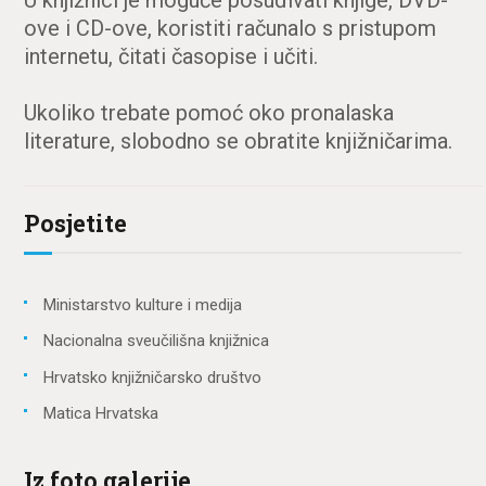
U knjižnici je moguće posuđivati knjige, DVD-
ove i CD-ove, koristiti računalo s pristupom
internetu, čitati časopise i učiti.
Ukoliko trebate pomoć oko pronalaska
literature, slobodno se obratite knjižničarima.
Posjetite
Ministarstvo kulture i medija
Nacionalna sveučilišna knjižnica
Hrvatsko knjižničarsko društvo
Matica Hrvatska
Iz foto galerije