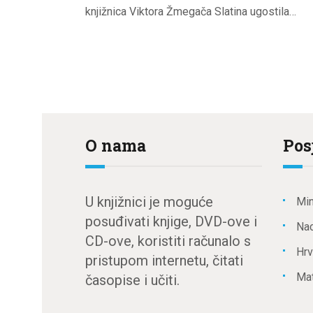
knjižnica Viktora Žmegača Slatina ugostila…
O nama
Pos
U knjižnici je moguće
Min
posuđivati knjige, DVD-ove i
Nac
CD-ove, koristiti računalo s
Hrv
pristupom internetu, čitati
Mat
časopise i učiti.