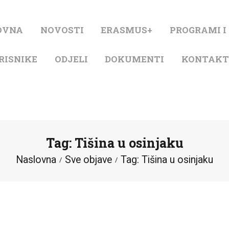
NASLOVNA
OVNA
NOVOSTI
ERASMUS+
PROGRAMI I
NOVOSTI
RISNIKE
ODJELI
DOKUMENTI
KONTAK
ERASMUS+
PROGRAMI I
PROJEKTI
Tag: Tišina u osinjaku
KATALOG
Naslovna
Sve objave
Tag: Tišina u osinjaku
O KNJIŽNICI
ZA KORISNIKE