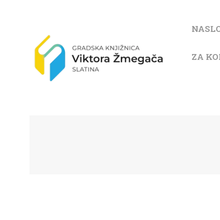
NASL
ZA KO