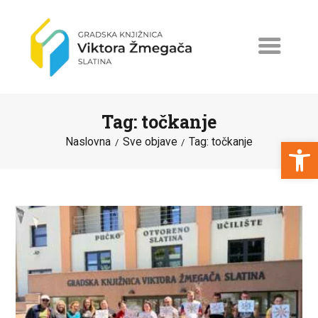
Tag: točkanje
Open toolbar
Naslovna
Sve objave
Tag: točkanje
NASLOVNA
NOVOSTI
ERASMUS+
PROGRAMI I PROJEKTI
KATALOG
O KNJIŽNICI