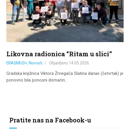
ZA KORISNIKE
ODJELI
DOKUMENTI
KONTAKT
Likovna radionica “Ritam u slici”
ERASMUS+
,
Novosti
Objavljeno
14.05.2026.
Gradska knjižnica Viktora Žmegača Slatina danas (četvrtak) je
ponovno bila ponosni domaćin…
Pratite nas na Facebook-u