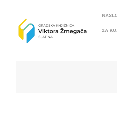
NASL
ZA KO