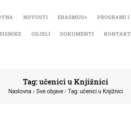
NASLOVNA
OVNA
NOVOSTI
ERASMUS+
PROGRAMI I
NOVOSTI
RISNIKE
ODJELI
DOKUMENTI
KONTAK
ERASMUS+
PROGRAMI I
PROJEKTI
Tag: učenici u Knjižnici
KATALOG
Naslovna
Sve objave
Tag: učenici u Knjižnici
O KNJIŽNICI
ZA KORISNIKE