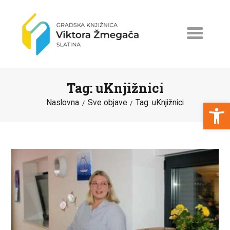
Tag: uKnjižnici
Open toolbar
Naslovna
Sve objave
Tag: uKnjižnici
NASLOVNA
NOVOSTI
ERASMUS+
PROGRAMI I PROJEKTI
KATALOG
O KNJIŽNICI