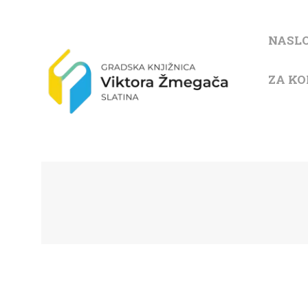
NASL
ZA KO