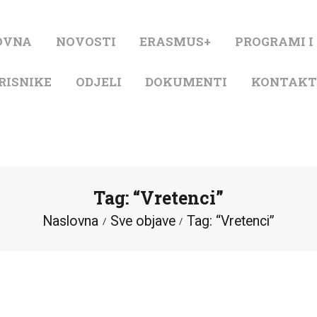
NASLOVNA
OVNA
NOVOSTI
ERASMUS+
PROGRAMI I
NOVOSTI
RISNIKE
ODJELI
DOKUMENTI
KONTAK
ERASMUS+
PROGRAMI I
PROJEKTI
Tag: “Vretenci”
KATALOG
Naslovna
Sve objave
Tag: “Vretenci”
O KNJIŽNICI
ZA KORISNIKE