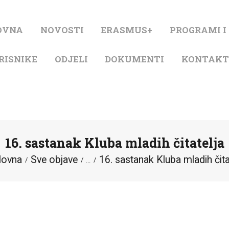
NASLOVNA
OVNA
NOVOSTI
ERASMUS+
PROGRAMI I
NOVOSTI
RISNIKE
ODJELI
DOKUMENTI
KONTAK
ERASMUS+
PROGRAMI I
PROJEKTI
16. sastanak Kluba mladih čitatelja
KATALOG
lovna
Sve objave
16. sastanak Kluba mladih čita
...
O KNJIŽNICI
ZA KORISNIKE