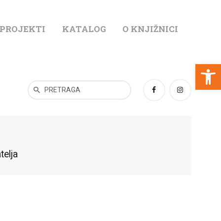
 PROJEKTI
KATALOG
O KNJIŽNICI
T
Open toolbar
telja