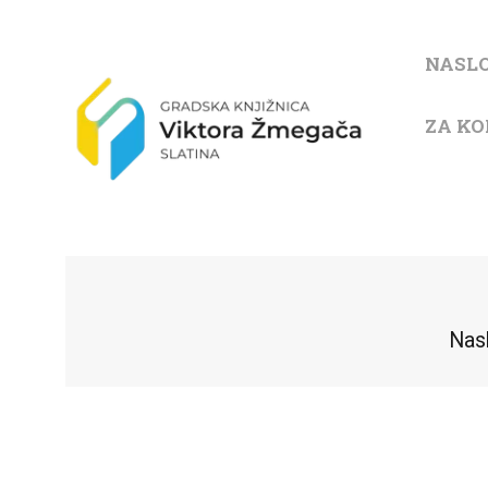
NASL
ZA KO
Nas