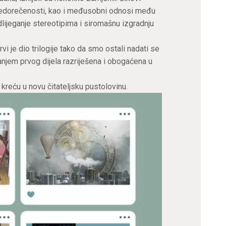
nedorečenosti, kao i međusobni odnosi među
dlijeganje stereotipima i siromašnu izgradnju
i je dio trilogije tako da smo ostali nadati se
tanjem prvog dijela razriješena i obogaćena u
 kreću u novu čitateljsku pustolovinu.