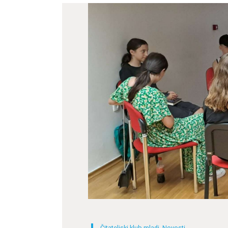
Čitateljski klub mladi
,
Novosti