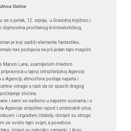
ižnica Slatina
u se u petak, 12. srpnja, u Gradskoj knjižnici i
li o dojmovima pročitanog kriminalističkog
man je koji sadrži elemente fantastike,
malo nas podsjeća na još jedan tajni magični
s s Marion Lane, usamljenom mladom
ripravnica u tajnoj istražiteljskoj Agenciji
u Agenciji, atmosfera postaje napeta i
antne istrage u nadi da će spasiti dragog
 počinjenje zločina.
n Lane i sami se nađemo u napetim scenama i s
ela Agencije smješten ispod Londonskih ulica.
skusni i izgrađeni čitatelji, donijeli su stroge
m se svidio tajni svijet, a posebice
aka, iznijeli su nekoliko zamjerki. Likovi