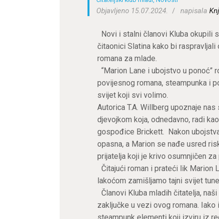
Objavljeno 15.07.2024.
napisala
Knj
Novi i stalni članovi Kluba okupili s
čitaonici Slatina kako bi raspravlja
romana za mlade.
“Marion Lane i ubojstvo u ponoć” ro
povijesnog romana, steampunka i po
svijet koji svi volimo.
Autorica T.A. Willberg upoznaje na
djevojkom koja, odnedavno, radi kao p
gospođice Brickett. Nakon ubojstva 
opasna, a Marion se nađe usred risk
prijatelja koji je krivo osumnjičen za
Čitajući roman i prateći lik Mario
lakoćom zamišljamo tajni svijet tun
Članovi Kluba mladih čitatelja, naši i
zaključke u vezi ovog romana. Iako i
steampunk elementi koji izviru iz red