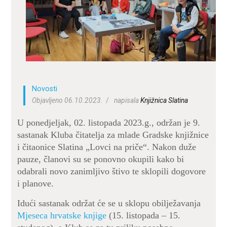
ZA KORISNIKE
ODJELI
DOKUMENTI
KONTAKT
Novosti
Objavljeno 06.10.2023.
napisala
Knjižnica Slatina
U ponedjeljak, 02. listopada 2023.g., održan je 9.
sastanak Kluba čitatelja za mlade Gradske knjižnice
i čitaonice Slatina „Lovci na priče“. Nakon duže
pauze, članovi su se ponovno okupili kako bi
odabrali novo zanimljivo štivo te sklopili dogovore
i planove.
Idući sastanak održat će se u sklopu obilježavanja
Mjeseca hrvatske knjige
(15. listopada – 15.