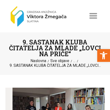
9. SASTANAK KLUBA
ČITATELJA ZA MLADE „LOVCI
Open toolbar
NA PRIČE“
Naslovna
Sve objave
NASLOVNA
...
9. SASTANAK KLUBA ČITATELJA ZA MLADE „LOVCI...
NOVOSTI
ERASMUS+
PROGRAMI I PROJEKTI
KATALOG
O KNJIŽNICI