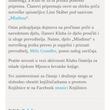
studenog), a Klub se za tu priliku posebno
priprema. Članovi pripremaju osvrt na zbirku priča
norveške spisateljice Linn Skåber pod nazivom
„
Mladima
“.
Osim prikupljanja dojmova na pročitane priče u
navedenom djelu, članovi Kluba će djelo proučiti i
iz uloge prevoditelja. Naime, djelo „Mladima“ s
norveškog jezika preveo je uspješni i priznati
prevoditelj,
Mišo Grundler
, ponos našeg zavičaja.
Pratite novosti u vezi aktivnosti Kluba čitatelja za
mlade tijekom Mjeseca hrvatske knjige.
Svi zainteresirani za čitanje i druženje mogu se
slobodno obratiti knjižničarkama u prostoru
Knjižnice te na Facebook
stranici
Knjižnice.