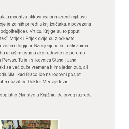
ala u mnoštvu slikovnica primjerenih njihovu
oje je za njih priredila knjižničarka, a povezana
odgojiteljice u Vrtiću. Knjige su to poput:
tak“. Mrljek i Prljek dvije su zloćkaste
likovnica o higijeni. Namijenjene su mališanima
diti u našim ustima ako redovito ne peremo
 Pervan. Tu je i slikovnica Stana i Jana
ki se već duže vremena klima jedan zub, ali
dlučila : kad Braco ide na redovni posjet
zuba obavit će Doktor Medvjedović.
besplatno članstvo u Knjižnici da prvog razreda