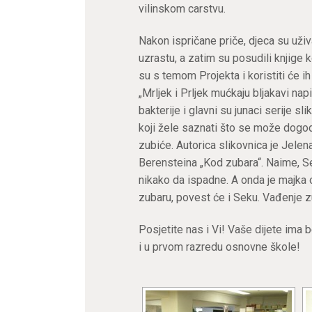
vilinskom carstvu.
Nakon ispričane priče, djeca su uživ
uzrastu, a zatim su posudili knjige k
su s temom Projekta i koristiti će ih 
„Mrljek i Prljek mućkaju bljakavi napi
bakterije i glavni su junaci serije s
koji žele saznati što se može dogo
zubiće. Autorica slikovnica je Jelena
Berensteina „Kod zubara“. Naime, Se
nikako da ispadne. A onda je majka o
zubaru, povest će i Seku. Vađenje 
Posjetite nas i Vi! Vaše dijete ima 
i u prvom razredu osnovne škole!