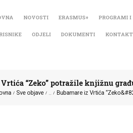
NASLOVNA
OVNA
NOVOSTI
ERASMUS+
PROGRAMI I
NOVOSTI
RISNIKE
ODJELI
DOKUMENTI
KONTAK
ERASMUS+
PROGRAMI I
PROJEKTI
Vrtića “Zeko” potražile knjižnu građ
KATALOG
ovna
Sve objave
Bubamare iz Vrtića “Zeko&#82
...
O KNJIŽNICI
ZA KORISNIKE