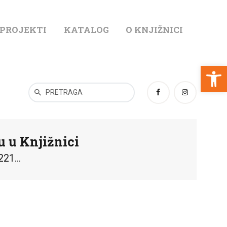
 PROJEKTI
KATALOG
O KNJIŽNICI
T
Open toolbar
u u Knjižnici
21...