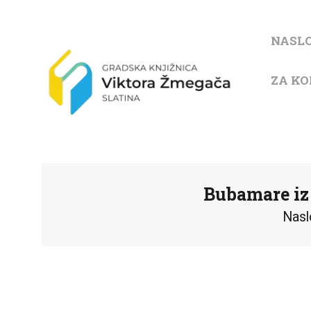
NASL
ZA KO
Bubamare iz 
Nasl