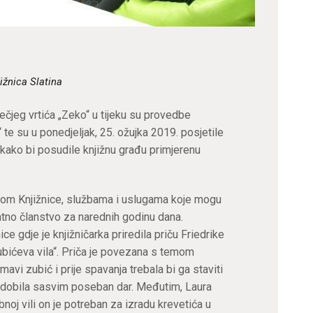
ižnica Slatina
ečjeg vrtića „Zeko“ u tijeku su provedbe
 te su u ponedjeljak, 25. ožujka 2019. posjetile
a kako bi posudile knjižnu građu primjerenu
orom Knjižnice, službama i uslugama koje mogu
atno članstvo za narednih godinu dana.
ice gdje je knjižničarka priredila priču Friedrike
ubićeva vila“. Priča je povezana s temom
imavi zubić i prije spavanja trebala bi ga staviti
e dobila sasvim poseban dar. Međutim, Laura
bnoj vili on je potreban za izradu krevetića u