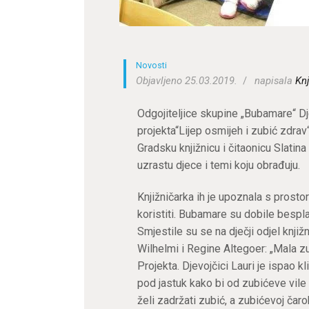
Novosti
Objavljeno 25.03.2019.
napisala
Knj
Odgojiteljice skupine „Bubamare“ Dj
projekta“Lijep osmijeh i zubić zdrav“
Gradsku knjižnicu i čitaonicu Slatin
uzrastu djece i temi koju obrađuju.
Knjižničarka ih je upoznala s prost
koristiti. Bubamare su dobile bespl
Smjestile su se na dječji odjel knjižn
Wilhelmi i Regine Altegoer: „Mala z
Projekta. Djevojčici Lauri je ispao kl
pod jastuk kako bi od zubićeve vil
želi zadržati zubić, a zubićevoj čaro