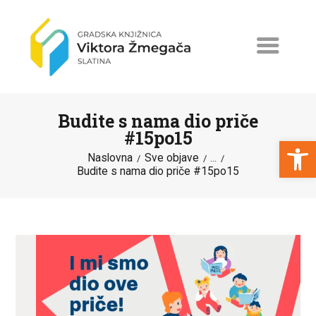
Budite s nama dio priče
#15po15
Open toolbar
Naslovna
Sve objave
...
Budite s nama dio priče #15po15
NASLOVNA
NOVOSTI
ERASMUS+
PROGRAMI I PROJEKTI
KATALOG
O KNJIŽNICI