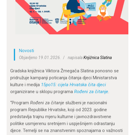
ZA KORISNIKE
ODJELI
DOKUMENTI
KONTAKT
Novosti
Objavljeno 19.01.2026.
napisala
Knjižnica Slatina
Gradska knjižnica Viktora Žmegača Slatina ponosno se
pridružuje kampanji poticanja čitanja djeci Ministarstva
kulture i medija
15po15: cijela Hrvatska čita djeci
organizirane u sklopu programa
Rođeni za čitanje
.
“Program
Rođeni za čitanje
službeni je nacionalni
program Republike Hrvatske, koji od 2023. godine
predstavlja trajnu mjeru kulturne i javnozdravstvene
politike usmjerenu sretnijem i uspješnijem odrastanju
djece. Temelji se na znanstvenim spoznajama o važnosti