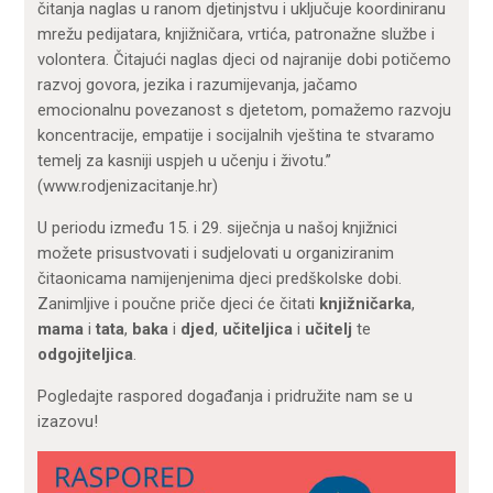
čitanja naglas u ranom djetinjstvu i uključuje koordiniranu
mrežu pedijatara, knjižničara, vrtića, patronažne službe i
volontera. Čitajući naglas djeci od najranije dobi potičemo
razvoj govora, jezika i razumijevanja, jačamo
emocionalnu povezanost s djetetom, pomažemo razvoju
koncentracije, empatije i socijalnih vještina te stvaramo
temelj za kasniji uspjeh u učenju i životu.”
(www.rodjenizacitanje.hr)
U periodu između 15. i 29. siječnja u našoj knjižnici
možete prisustvovati i sudjelovati u organiziranim
čitaonicama namijenjenima djeci predškolske dobi.
Zanimljive i poučne priče djeci će čitati
knjižničarka
,
mama
i
tata
,
baka
i
djed
,
učiteljica
i
učitelj
te
odgojiteljica
.
Pogledajte raspored događanja i pridružite nam se u
izazovu!