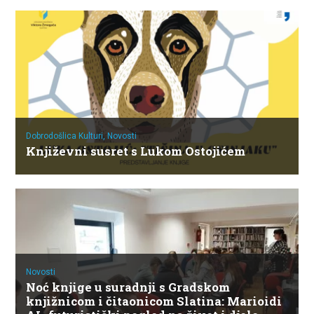
Dobrodošlica Kulturi,
Novosti
Književni susret s Lukom Ostojićem
Novosti
Noć knjige u suradnji s Gradskom
knjižnicom i čitaonicom Slatina: Marioidi