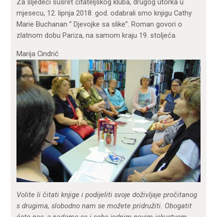
Za sljedeći susret čitateljskog kluba, drugog utorka u
mjesecu, 12. lipnja 2018. god. odabrali smo knjigu Cathy
Marie Buchanan ” Djevojke sa slike”. Roman govori o
zlatnom dobu Pariza, na samom kraju 19. stoljeća.
Marija Cindrić
Volite li čitati knjige i podijeliti svoje doživljaje pročitanog
s drugima, slobodno nam se možete pridružiti. Obogatit
ćete nas, a nadamo se i sebe jednim novim iskustvom
.