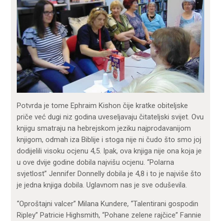
Potvrda je tome Ephraim Kishon čije kratke obiteljske
priče već dugi niz godina uveseljavaju čitateljski svijet. Ovu
knjigu smatraju na hebrejskom jeziku najprodavanijom
knjigom, odmah iza Biblije i stoga nije ni čudo što smo joj
dodijelili visoku ocjenu 4,5. Ipak, ova knjiga nije ona koja je
u ove dvije godine dobila najvišu ocjenu. “Polarna
svjetlost” Jennifer Donnelly dobila je 4,8 i to je najviše što
je jedna knjiga dobila. Uglavnom nas je sve oduševila.
“Oproštajni valcer” Milana Kundere, “Talentirani gospodin
Ripley” Patricie Highsmith, “Pohane zelene rajčice” Fannie