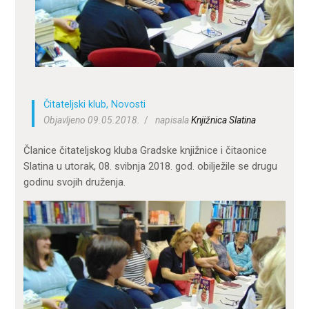
ZA KORISNIKE
ODJELI
DOKUMENTI
KONTAKT
Čitateljski klub
,
Novosti
Objavljeno 09.05.2018.
napisala
Knjižnica Slatina
Članice čitateljskog kluba Gradske knjižnice i čitaonice
Slatina u utorak, 08. svibnja 2018. god. obilježile se drugu
godinu svojih druženja.