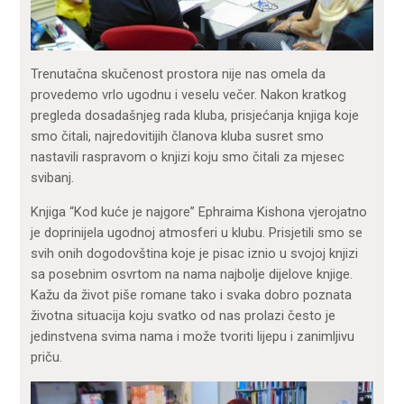
Trenutačna skučenost prostora nije nas omela da
provedemo vrlo ugodnu i veselu večer. Nakon kratkog
pregleda dosadašnjeg rada kluba, prisjećanja knjiga koje
smo čitali, najredovitijih članova kluba susret smo
nastavili raspravom o knjizi koju smo čitali za mjesec
svibanj.
Knjiga “Kod kuće je najgore” Ephraima Kishona vjerojatno
je doprinijela ugodnoj atmosferi u klubu. Prisjetili smo se
svih onih dogodovština koje je pisac iznio u svojoj knjizi
sa posebnim osvrtom na nama najbolje dijelove knjige.
Kažu da život piše romane tako i svaka dobro poznata
životna situacija koju svatko od nas prolazi često je
jedinstvena svima nama i može tvoriti lijepu i zanimljivu
priču.