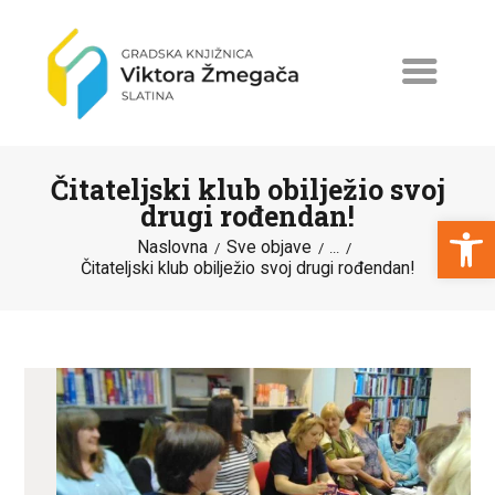
Čitateljski klub obilježio svoj
drugi rođendan!
Open toolbar
Naslovna
Sve objave
...
Čitateljski klub obilježio svoj drugi rođendan!
NASLOVNA
NOVOSTI
ERASMUS+
PROGRAMI I PROJEKTI
KATALOG
O KNJIŽNICI