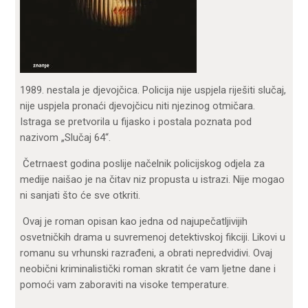
1989. nestala je djevojčica. Policija nije uspjela riješiti slučaj,
nije uspjela pronaći djevojčicu niti njezinog otmičara.
Istraga se pretvorila u fijasko i postala poznata pod
nazivom „Slučaj 64“.
Četrnaest godina poslije načelnik policijskog odjela za
medije naišao je na čitav niz propusta u istrazi. Nije mogao
ni sanjati što će sve otkriti.
Ovaj je roman opisan kao jedna od najupečatljivijih
osvetničkih drama u suvremenoj detektivskoj fikciji. Likovi u
romanu su vrhunski razrađeni, a obrati nepredvidivi. Ovaj
neobični kriminalistički roman skratit će vam ljetne dane i
pomoći vam zaboraviti na visoke temperature.