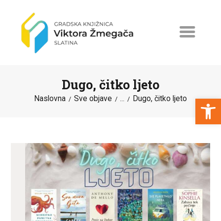
Dugo, čitko ljeto
Open toolbar
Naslovna
Sve objave
Dugo, čitko ljeto
...
NASLOVNA
NOVOSTI
ERASMUS+
PROGRAMI I PROJEKTI
KATALOG
O KNJIŽNICI