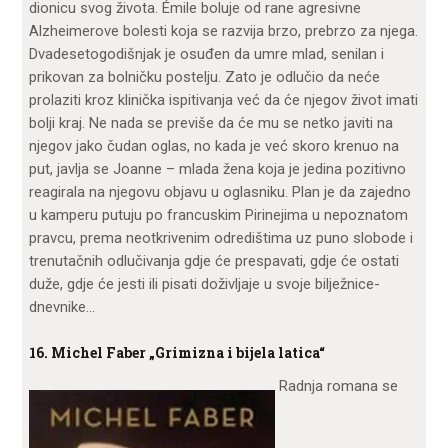
dionicu svog života. Émile boluje od rane agresivne
Alzheimerove bolesti koja se razvija brzo, prebrzo za njega.
Dvadesetogodišnjak je osuđen da umre mlad, senilan i
prikovan za bolničku postelju. Zato je odlučio da neće
prolaziti kroz klinička ispitivanja već da će njegov život imati
bolji kraj. Ne nada se previše da će mu se netko javiti na
njegov jako čudan oglas, no kada je već skoro krenuo na
put, javlja se Joanne – mlada žena koja je jedina pozitivno
reagirala na njegovu objavu u oglasniku. Plan je da zajedno
u kamperu putuju po francuskim Pirinejima u nepoznatom
pravcu, prema neotkrivenim odredištima uz puno slobode i
trenutačnih odlučivanja gdje će prespavati, gdje će ostati
duže, gdje će jesti ili pisati doživljaje u svoje bilježnice-
dnevnike…
16. Michel Faber „Grimizna i bijela latica“
Radnja romana se