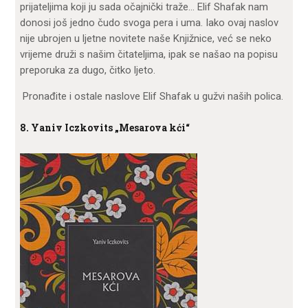
prijateljima koji ju sada očajnički traže… Elif Shafak nam
donosi još jedno čudo svoga pera i uma. Iako ovaj naslov
nije ubrojen u ljetne novitete naše Knjižnice, već se neko
vrijeme druži s našim čitateljima, ipak se našao na popisu
preporuka za dugo, čitko ljeto.
Pronađite i ostale naslove Elif Shafak u gužvi naših polica.
8. Yaniv Iczkovits „Mesarova kći“