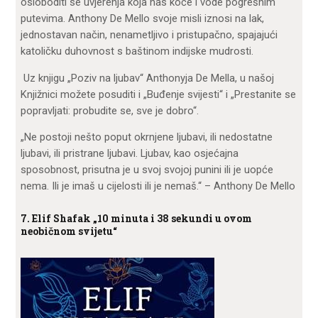
osloboditi se uvjerenja koja nas koče i vode pogrešnim
putevima. Anthony De Mello svoje misli iznosi na lak,
jednostavan način, nenametljivo i pristupačno, spajajući
katoličku duhovnost s baštinom indijske mudrosti.
Uz knjigu „Poziv na ljubav“ Anthonyja De Mella, u našoj
Knjižnici možete posuditi i „Buđenje svijesti“ i „Prestanite se
popravljati: probudite se, sve je dobro“.
„Ne postoji nešto poput okrnjene ljubavi, ili nedostatne
ljubavi, ili pristrane ljubavi. Ljubav, kao osjećajna
sposobnost, prisutna je u svoj svojoj punini ili je uopće
nema. Ili je imaš u cijelosti ili je nemaš.“ – Anthony De Mello
7. Elif Shafak „10 minuta i 38 sekundi u ovom
neobičnom svijetu“