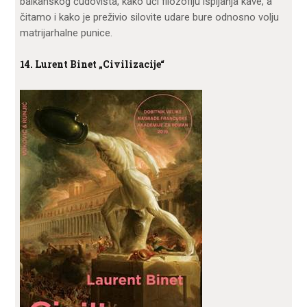
balkanskog čudovišta, kako uči filozofiju ispijanja kave, a
čitamo i kako je preživio silovite udare bure odnosno volju
matrijarhalne punice.
14. Lurent Binet „Civilizacije“