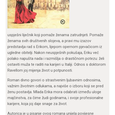
uspješni liječnik koji pomaže ženama zatrudnjeti. Pomaže
ženama svih društvenih slojeva, a pravi mu izazov
predstavlja rad s Erikom, lijepom opernom pjevačicom iz
ugledne obitelji. Nakon neuspješnih pokušaja, Eriku već
polako napušta nada i razmišlja o drastičnom potezu: želi
ostaviti muža te raditi na karijeri u Italiji. Odnos s doktorom
Ravellom joj mijenja život u potpunosti.
Roman divno govori o strastvenim ljubavnim odnosima,
važnim životnim odlukama, a najviše o izboru koji se pred
ženu postavlja. Mlada Erika mora odabrati između uloge
majčinstva, za čime žudi godinama, i svoje profesionalne
karijere, koja joj daje snage za život.
Autorica je u pisanje ovog romana unijela povijesne