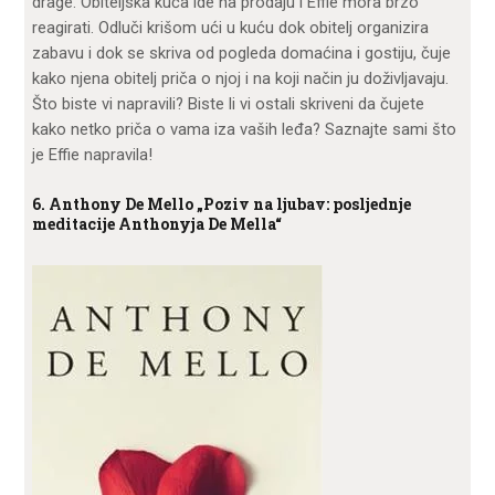
drage. Obiteljska kuća ide na prodaju i Effie mora brzo
reagirati. Odluči krišom ući u kuću dok obitelj organizira
zabavu i dok se skriva od pogleda domaćina i gostiju, čuje
kako njena obitelj priča o njoj i na koji način ju doživljavaju.
Što biste vi napravili? Biste li vi ostali skriveni da čujete
kako netko priča o vama iza vaših leđa? Saznajte sami što
je Effie napravila!
6. Anthony De Mello „Poziv na ljubav: posljednje
meditacije Anthonyja De Mella“