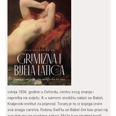
odvija 1836. godine u Oxfordu, centru svog znanja i
napretka na svijetu. A u samom središtu nalazi se Babel,
Kraljevcki institut za prijevod. Toranj je to iz kojega izvire
sva snaga carstva. Robinu Swiftu se Babel čini kao pravi raj
sve dok mu ne postane zatvor. Može li se student boriti