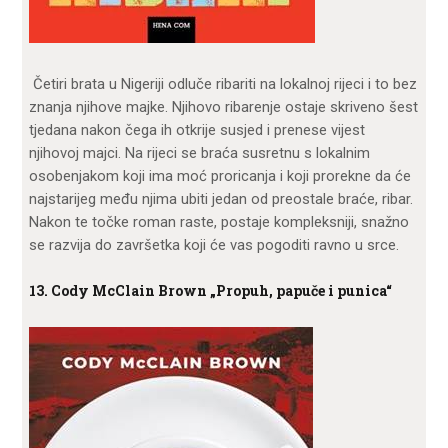
Četiri brata u Nigeriji odluče ribariti na lokalnoj rijeci i to bez
znanja njihove majke. Njihovo ribarenje ostaje skriveno šest
tjedana nakon čega ih otkrije susjed i prenese vijest
njihovoj majci. Na rijeci se braća susretnu s lokalnim
osobenjakom koji ima moć proricanja i koji prorekne da će
najstarijeg među njima ubiti jedan od preostale braće, ribar.
Nakon te točke roman raste, postaje kompleksniji, snažno
se razvija do završetka koji će vas pogoditi ravno u srce.
13. Cody McClain Brown „Propuh, papuče i punica“