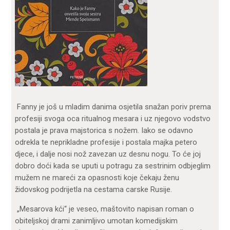
Fanny je još u mladim danima osjetila snažan poriv prema
profesiji svoga oca ritualnog mesara i uz njegovo vodstvo
postala je prava majstorica s nožem. Iako se odavno
odrekla te neprikladne profesije i postala majka petero
djece, i dalje nosi nož zavezan uz desnu nogu. To će joj
dobro doći kada se uputi u potragu za sestrinim odbjeglim
mužem ne mareći za opasnosti koje čekaju ženu
židovskog podrijetla na cestama carske Rusije.
„Mesarova kći“ je veseo, maštovito napisan roman o
obiteljskoj drami zanimljivo umotan komedijskim