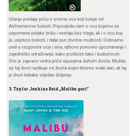
čitanje predaje priču o svome ocu koji boluje od
Alzheimerove bolesti. Pripovijeda nam o ocu kojemu se
uspomene polako brišu i nestaju bez traga, ali i o ocu koji
je, usprkos bolesti, i dalje pun životne mudrosti. Dobivamo
uvid u razgovore oca i sina, njihovo ponovno upoznavanje i
zajedničko istraživanje, kako prošlosti tako i budućnosti.
Ovo je zapravo vedra priča ispunjena duhom života. Možda
se taj život razlikuje od života kojim klizimo svaki dan, ali taj
je život itekako vrijedan življenja.
3. Taylor Jenkins Reid „Malibu gori“