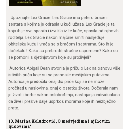
Upoznajte Lex Gracie. Lex Gracie ima petero braće i
sestara s kojima je odrasla u kući užasa. Lex Gracie je ta
koja ih je sve spasila i izvukla iz te kuće, spasila od njihovih
roditelja. Lex Gracie nakon majčine smrti nasljeđuje
obiteljsku kuću i vraća se s braćom i sestrama. Što ih je
dočekalo? Kako su prebrodili strašne uspomene? Kako su
se pomorili s djetinjstvom koje su proživjeli?
Autorica Abigail Dean stvorila je priču o Lex na osnovu više
istinitih priča koje su se prenosile medijskim putevima.
Autorica je predočila onaj dio priče koji se ne može
pročitati u naslovima, onaj o ostatku života. Dočarala nam
je život i borbe nakon oslobođenja, nastojanja individualaca
da žive i prežive dalje usprkos morama koje ih neizbježno
prate.
10. Marina Koludrović „O medvjedima i njihovim
ljudovima“