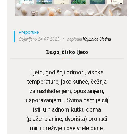
ZA KORISNIKE
ODJELI
DOKUMENTI
Preporuke
KONTAKT
Objavljeno 24.07.2023.
napisala
Knjižnica Slatina
Dugo, čitko ljeto
Ljeto, godišnji odmori, visoke
temperature, jako sunce, čežnja
za rashlađenjem, opuštanjem,
usporavanjem… Svima nam je cilj
isti: u hladnom kutku doma
(plaže, planine, dvorišta) pronaći
mir i preživjeti ove vrele dane.