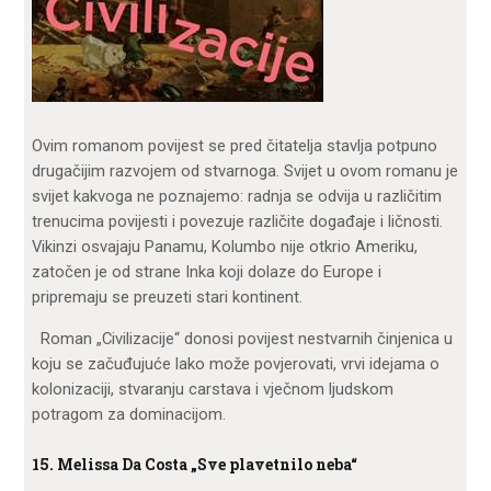
Ovim romanom povijest se pred čitatelja stavlja potpuno
drugačijim razvojem od stvarnoga. Svijet u ovom romanu je
svijet kakvoga ne poznajemo: radnja se odvija u različitim
trenucima povijesti i povezuje različite događaje i ličnosti.
Vikinzi osvajaju Panamu, Kolumbo nije otkrio Ameriku,
zatočen je od strane Inka koji dolaze do Europe i
pripremaju se preuzeti stari kontinent.
Roman „Civilizacije“ donosi povijest nestvarnih činjenica u
koju se začuđujuće lako može povjerovati, vrvi idejama o
kolonizaciji, stvaranju carstava i vječnom ljudskom
potragom za dominacijom.
15. Melissa Da Costa „Sve plavetnilo neba“