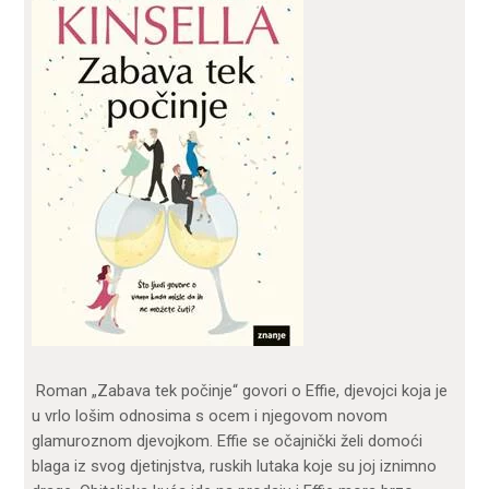
Roman „Zabava tek počinje“ govori o Effie, djevojci koja je
u vrlo lošim odnosima s ocem i njegovom novom
glamuroznom djevojkom. Effie se očajnički želi domoći
blaga iz svog djetinjstva, ruskih lutaka koje su joj iznimno