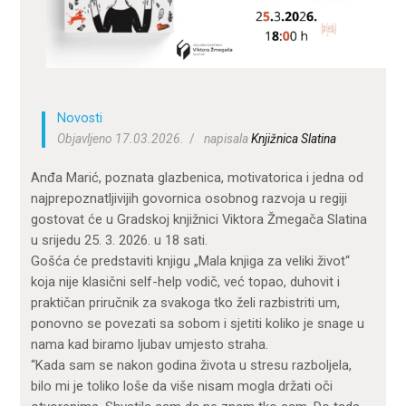
ZA KORISNIKE
ODJELI
DOKUMENTI
KONTAKT
Novosti
Objavljeno 17.03.2026.
napisala
Knjižnica Slatina
Anđa Marić, poznata glazbenica, motivatorica i jedna od
najprepoznatljivijih govornica osobnog razvoja u regiji
gostovat će u Gradskoj knjižnici Viktora Žmegača Slatina
u srijedu 25. 3. 2026. u 18 sati.
Gošća će predstaviti knjigu „Mala knjiga za veliki život“
koja nije klasični self-help vodič, već topao, duhovit i
praktičan priručnik za svakoga tko želi razbistriti um,
ponovno se povezati sa sobom i sjetiti koliko je snage u
nama kad biramo ljubav umjesto straha.
“Kada sam se nakon godina života u stresu razboljela,
bilo mi je toliko loše da više nisam mogla držati oči