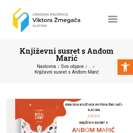
Književni susret s Anđom
Marić
Open toolbar
Naslovna
Sve objave
...
Književni susret s Anđom Marić
NASLOVNA
NOVOSTI
ERASMUS+
PROGRAMI I PROJEKTI
KATALOG
O KNJIŽNICI