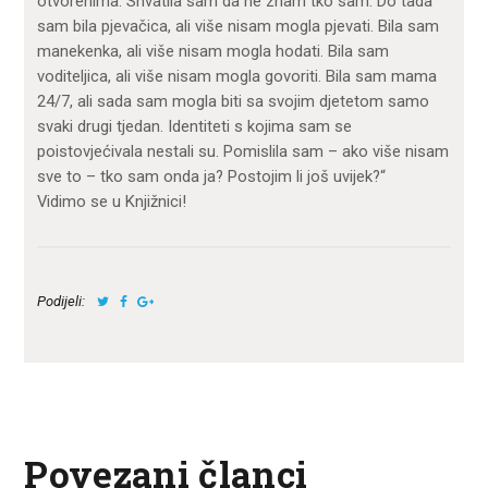
otvorenima. Shvatila sam da ne znam tko sam. Do tada
sam bila pjevačica, ali više nisam mogla pjevati. Bila sam
manekenka, ali više nisam mogla hodati. Bila sam
voditeljica, ali više nisam mogla govoriti. Bila sam mama
24/7, ali sada sam mogla biti sa svojim djetetom samo
svaki drugi tjedan. Identiteti s kojima sam se
poistovjećivala nestali su. Pomislila sam – ako više nisam
sve to – tko sam onda ja? Postojim li još uvijek?“
Vidimo se u Knjižnici!
Podijeli:
Povezani članci