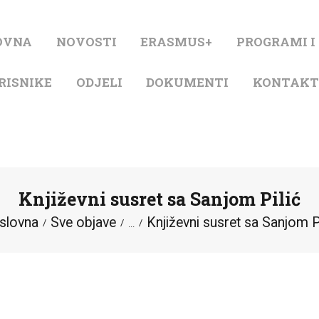
NASLOVNA
OVNA
NOVOSTI
ERASMUS+
PROGRAMI I
NOVOSTI
RISNIKE
ODJELI
DOKUMENTI
KONTAK
ERASMUS+
PROGRAMI I
PROJEKTI
Književni susret sa Sanjom Pilić
KATALOG
slovna
Sve objave
Književni susret sa Sanjom Pi
...
O KNJIŽNICI
ZA KORISNIKE