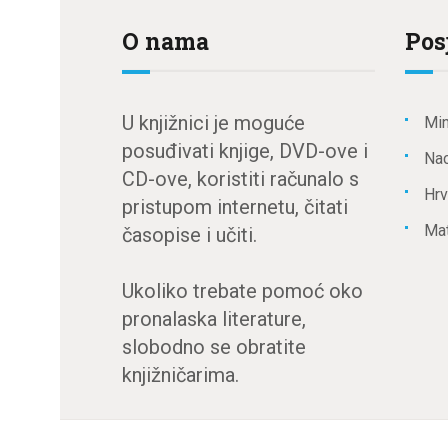
O nama
Pos
U knjižnici je moguće
Min
posuđivati knjige, DVD-ove i
Nac
CD-ove, koristiti računalo s
Hrv
pristupom internetu, čitati
Mat
časopise i učiti.
Ukoliko trebate pomoć oko
pronalaska literature,
slobodno se obratite
knjižničarima.