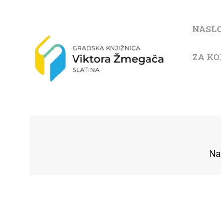
NASL
ZA KO
Na