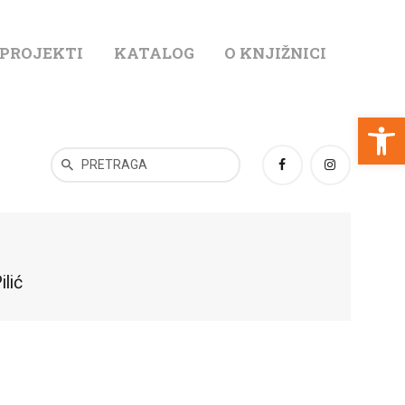
 PROJEKTI
KATALOG
O KNJIŽNICI
T
Open toolbar
lić