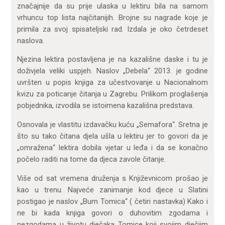
značajnije da su prije ulaska u lektiru bila na samom
vrhuncu top lista najčitanijih. Brojne su nagrade koje je
primila za svoj spisateljski rad. Izdala je oko četrdeset
naslova.
Njezina lektira postavljena je na kazališne daske i tu je
doživjela veliki uspjeh. Naslov „Debela“ 2013. je godine
uvršten u popis knjiga za učestvovanje u Nacionalnom
kvizu za poticanje čitanja u Zagrebu. Prilikom proglašenja
pobjednika, izvodila se istoimena kazališna predstava.
Osnovala je vlastitu izdavačku kuću „Semafora“. Sretna je
što su tako čitana djela ušla u lektiru jer to govori da je
„omražena“ lektira dobila vjetar u leđa i da se konačno
počelo raditi na tome da djeca zavole čitanje.
Više od sat vremena druženja s Književnicom prošao je
kao u trenu. Najveće zanimanje kod djece u Slatini
postigao je naslov „Bum Tomica“ ( četiri nastavka) Kako i
ne bi kada knjiga govori o duhovitim zgodama i
nezgodama u životu dječaka Tomice koji svojim dječjim