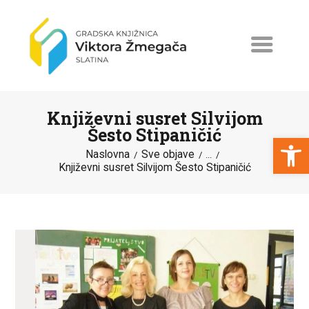
Književni susret Silvijom
Šesto Stipaničić
Open toolbar
Naslovna
Sve objave
...
Književni susret Silvijom Šesto Stipaničić
NASLOVNA
NOVOSTI
ERASMUS+
PROGRAMI I PROJEKTI
KATALOG
O KNJIŽNICI