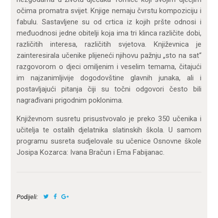
očima promatra svijet. Knjige nemaju čvrstu kompoziciju i
fabulu. Sastavljene su od crtica iz kojih pršte odnosi i
međuodnosi jedne obitelji koja ima tri klinca različite dobi,
različitih interesa, različitih svjetova. Književnica je
zainteresirala učenike plijeneći njihovu pažnju „sto na sat“
razgovorom o djeci omiljenim i veselim temama, čitajući
im najzanimljivije dogodovštine glavnih junaka, ali i
postavljajući pitanja čiji su točni odgovori često bili
nagrađivani prigodnim poklonima.
Književnom susretu prisustvovalo je preko 350 učenika i
učitelja te ostalih djelatnika slatinskih škola. U samom
programu susreta sudjelovale su učenice Osnovne škole
Josipa Kozarca: Ivana Bračun i Ema Fabijanac.
Podijeli: