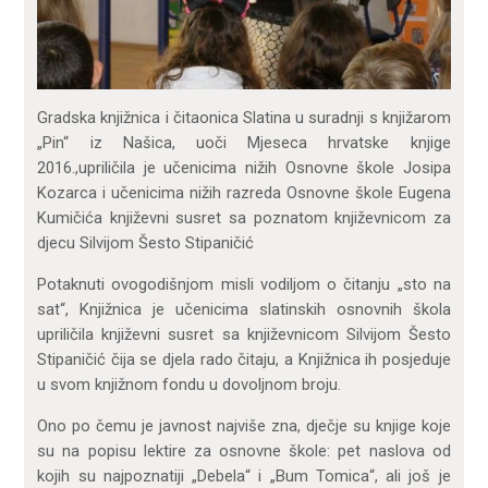
Gradska knjižnica i čitaonica Slatina u suradnji s knjižarom
„Pin“ iz Našica, uoči Mjeseca hrvatske knjige
2016.,upriličila je učenicima nižih Osnovne škole Josipa
Kozarca i učenicima nižih razreda Osnovne škole Eugena
Kumičića književni susret sa poznatom književnicom za
djecu Silvijom Šesto Stipaničić
Potaknuti ovogodišnjom misli vodiljom o čitanju „sto na
sat“, Knjižnica je učenicima slatinskih osnovnih škola
upriličila književni susret sa književnicom Silvijom Šesto
Stipaničić čija se djela rado čitaju, a Knjižnica ih posjeduje
u svom knjižnom fondu u dovoljnom broju.
Ono po čemu je javnost najviše zna, dječje su knjige koje
su na popisu lektire za osnovne škole: pet naslova od
kojih su najpoznatiji „Debela“ i „Bum Tomica“, ali još je