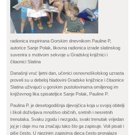
radionica inspirirana Gorskim dnevnikom Pauline P,
autorice Sanje Polak, likovna radionica izrade slatinskog
suvenira s motivom sekvoje u Gradskoj knjižnici i
čitaonici Slatina
Današnji vruć ljetni dan, učenici osnovnoškolskog uzrasta
proveli su u debeloj hladovini Gradske knjižnice i čitaonice
Slatina uživajući u gorskim pustolovinama omiljenog im
književnog lika spisateljice Sanje Polak, Pauline P.
Paulina P. je desetogodišnja djevojčica koja u svojoj obitelji
i školi doživljava mnoštvo običnih, sretnih i nesretnih
trenutaka. Svaku zgodu i nezgodu, svaki trenutak vrijedan
joj je i daje mu na značaju tako što ga zapisuje. Voli pisati i
piše često. U njezinim zapisima djeca često pronalaze