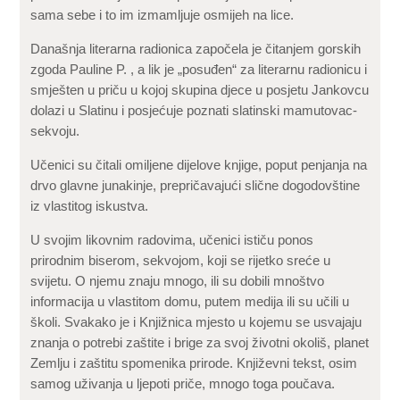
sama sebe i to im izmamljuje osmijeh na lice.
Današnja literarna radionica započela je čitanjem gorskih
zgoda Pauline P. , a lik je „posuđen“ za literarnu radionicu i
smješten u priču u kojoj skupina djece u posjetu Jankovcu
dolazi u Slatinu i posjećuje poznati slatinski mamutovac-
sekvoju.
Učenici su čitali omiljene dijelove knjige, poput penjanja na
drvo glavne junakinje, prepričavajući slične dogodovštine
iz vlastitog iskustva.
U svojim likovnim radovima, učenici ističu ponos
prirodnim biserom, sekvojom, koji se rijetko sreće u
svijetu. O njemu znaju mnogo, ili su dobili mnoštvo
informacija u vlastitom domu, putem medija ili su učili u
školi. Svakako je i Knjižnica mjesto u kojemu se usvajaju
znanja o potrebi zaštite i brige za svoj životni okoliš, planet
Zemlju i zaštitu spomenika prirode. Književni tekst, osim
samog uživanja u ljepoti priče, mnogo toga poučava.