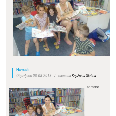
ZA KORISNIKE
ODJELI
DOKUMENTI
KONTAKT
Novosti
Objavljeno 08.08.2018.
napisala
Knjižnica Slatina
Literarna