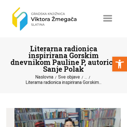
Literarna radionica
inspirirana Gorskim
Open toolbar
dnevnikom Pauline P, autorice
Sanje Polak
NASLOVNA
Naslovna
Sve objave
...
NOVOSTI
Literarna radionica inspirirana Gorskim...
ERASMUS+
PROGRAMI I PROJEKTI
KATALOG
O KNJIŽNICI