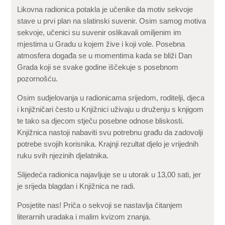
Likovna radionica potakla je učenike da motiv sekvoje
stave u prvi plan na slatinski suvenir. Osim samog motiva
sekvoje, učenici su suvenir oslikavali omiljenim im
mjestima u Gradu u kojem žive i koji vole. Posebna
atmosfera događa se u momentima kada se bliži Dan
Grada koji se svake godine iščekuje s posebnom
pozornošću.
Osim sudjelovanja u radionicama srijedom, roditelji, djeca
i knjižničari često u Knjižnici uživaju u druženju s knjigom
te tako sa djecom stječu posebne odnose bliskosti.
Knjižnica nastoji nabaviti svu potrebnu građu da zadovolji
potrebe svojih korisnika. Krajnji rezultat djelo je vrijednih
ruku svih njezinih djelatnika.
Slijedeća radionica najavljuje se u utorak u 13,00 sati, jer
je srijeda blagdan i Knjižnica ne radi.
Posjetite nas! Priča o sekvoji se nastavlja čitanjem
literarnih uradaka i malim kvizom znanja.