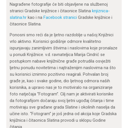
Nagrađene fotografije će biti objavljene na službenoj
stranici Gradske knjižnice i čitaonice Slatina
knjiznica-
slatina.hr
kao i na
Facebook stranici
Gradske knjižnice i
čitaonice Slatina.
Ponosni smo reći da je ljetno razdoblje u našoj Knjižnici
vrlo aktivno. Korisnici godišnje odmore kvalitetno
ispunjavaju zanimljivim štivima i naslovima koje pronalaze
u ponudi Knjižnice. v.d. ravnateljica Marija Cindrić se
postupkom nabave knjižnične građe potrudila osvježiti
ljetnu ponudu novitetima i najtraženijim naslovima na što
su korisnici iznimno pozitivno reagirali. Pohvalan broj
građe je, kao i svake godine, dio ljetnog odmora naših
korisnika, a upravo nas je to motiviralo na organiziranje
foto natječaja “Fotogram”. Cilj nam je aktivirati korisnike
da fotografijom dočaraju svoj ljetni ugođaj čitanja i time
motiviraju sve građane grada Slatine i okolinih naselja da
učine isto. “Fotogram” je još jedna od akcija koje Gradska
knjižnica i čitaonica Slatina provodi u sklopu Godine
čitanja.