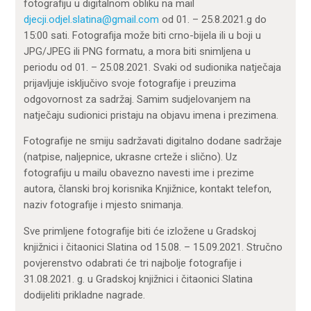
fotografiju u digitalnom obliku na mail
djecji.odjel.slatina@gmail.com
od 01. – 25.8.2021.g do
15:00 sati. Fotografija može biti crno-bijela ili u boji u
JPG/JPEG ili PNG formatu, a mora biti snimljena u
periodu od 01. – 25.08.2021. Svaki od sudionika natječaja
prijavljuje isključivo svoje fotografije i preuzima
odgovornost za sadržaj. Samim sudjelovanjem na
natječaju sudionici pristaju na objavu imena i prezimena.
Fotografije ne smiju sadržavati digitalno dodane sadržaje
(natpise, naljepnice, ukrasne crteže i slično). Uz
fotografiju u mailu obavezno navesti ime i prezime
autora, članski broj korisnika Knjižnice, kontakt telefon,
naziv fotografije i mjesto snimanja.
Sve primljene fotografije biti će izložene u Gradskoj
knjižnici i čitaonici Slatina od 15.08. – 15.09.2021. Stručno
povjerenstvo odabrati će tri najbolje fotografije i
31.08.2021. g. u Gradskoj knjižnici i čitaonici Slatina
dodijeliti prikladne nagrade.