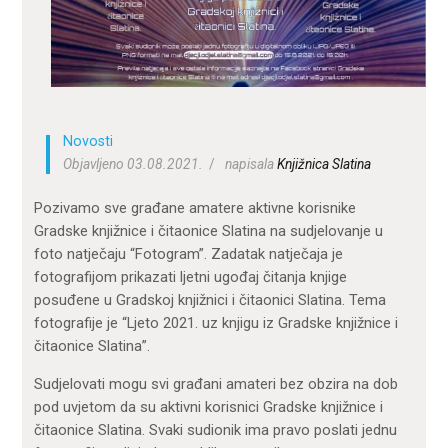
ZA KORISNIKE
ODJELI
DOKUMENTI
KONTAKT
Novosti
Objavljeno 03.08.2021.
napisala
Knjižnica Slatina
Pozivamo sve građane amatere aktivne korisnike
Gradske knjižnice i čitaonice Slatina na sudjelovanje u
foto natječaju “Fotogram”. Zadatak natječaja je
fotografijom prikazati ljetni ugođaj čitanja knjige
posuđene u Gradskoj knjižnici i čitaonici Slatina. Tema
fotografije je “Ljeto 2021. uz knjigu iz Gradske knjižnice i
čitaonice Slatina”.
Sudjelovati mogu svi građani amateri bez obzira na dob
pod uvjetom da su aktivni korisnici Gradske knjižnice i
čitaonice Slatina. Svaki sudionik ima pravo poslati jednu