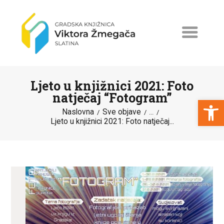
Ljeto u knjižnici 2021: Foto
natječaj “Fotogram”
Open toolbar
Naslovna
Sve objave
...
Ljeto u knjižnici 2021: Foto natječaj...
NASLOVNA
NOVOSTI
ERASMUS+
PROGRAMI I PROJEKTI
KATALOG
O KNJIŽNICI