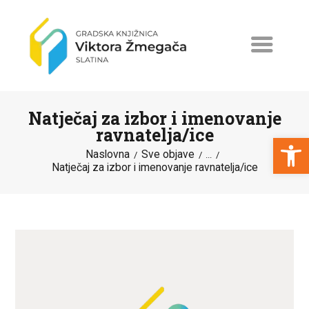
Natječaj za izbor i imenovanje
ravnatelja/ice
Open toolbar
Naslovna
Sve objave
...
Natječaj za izbor i imenovanje ravnatelja/ice
NASLOVNA
NOVOSTI
ERASMUS+
PROGRAMI I PROJEKTI
KATALOG
O KNJIŽNICI