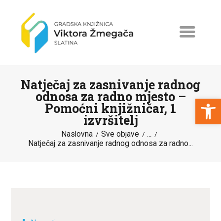
Natječaj za zasnivanje radnog
odnosa za radno mjesto –
Open toolbar
Pomoćni knjižničar, 1
izvršitelj
NASLOVNA
Naslovna
Sve objave
...
NOVOSTI
Natječaj za zasnivanje radnog odnosa za radno...
ERASMUS+
PROGRAMI I PROJEKTI
KATALOG
O KNJIŽNICI